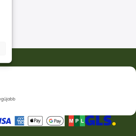
egújabb