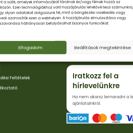
lszavad?
t a sütik, amelyek információkat tárolnak és/vagy férnek hozzá az
közön. Ezen technológiákhoz való hozzájárulás lehetővé teszi számunkra,
gy olyan adatokat dolgozzunk fel, mint a böngészési viselkedés vagy
yedi azonosítók ezen a webhelyen. A hozzájárulás elmulasztása vagy
sszavonása hátrányosan befolyásolhat bizonyos funkciókat.
Elfogadom
Beállítások megtekintése
k
Iratkozz fel a
dési Feltételek
hírlevelünkre
jékoztató
Ha nem akarsz lemaradni a l
ajánlatainkról.