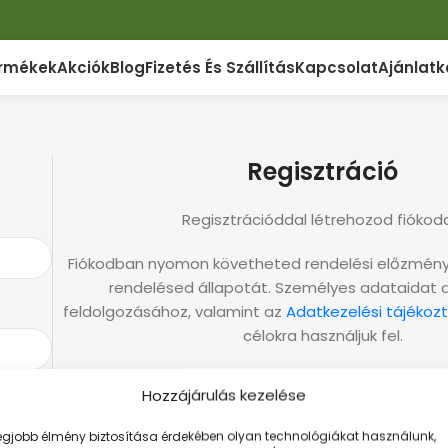
rmékek
Akciók
Blog
Fizetés És Szállítás
Kapcsolat
Ajánlatk
Regisztráció
Regisztrációddal létrehozod fiókod
Fiókodban nyomon követheted rendelési előzménye
rendelésed állapotát. Személyes adataidat 
feldolgozásához, valamint az
Adatkezelési tájékoz
célokra használjuk fel.
Regisztráció
Hozzájárulás kezelése
legjobb élmény biztosítása érdekében olyan technológiákat használunk,