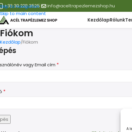
+36 30 228 3525
info@aceltrapezlemezshop.hu
Skip to navigation
Skip to main content
Kezdőlap
Rólunk
Te
Fiókom
Kezdőlap
Fiókom
lépés
*
sználónév vagy Email cím
*
zó
épés
A 