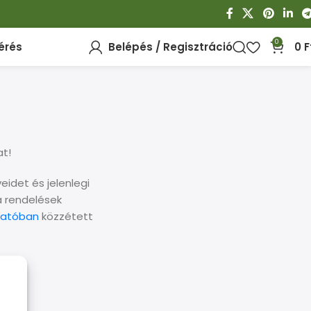
0
érés
Belépés / Regisztráció
0
F
at!
idet és jelenlegi
a rendelések
tatóban
közzétett