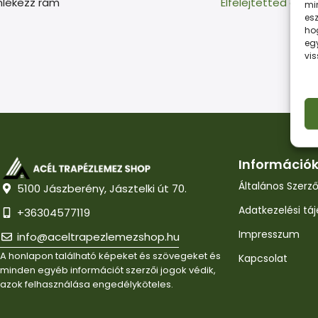
lékezz rám
Elfelejtetted a je
min
esz
ho
eg
vi
Információ
Általános Szerző
5100 Jászberény, Jásztelki út 70.
Adatkezelési tá
+36304577119
Impresszum
info@aceltrapezlemezshop.hu
A honlapon található képeket és szövegeket és
Kapcsolat
minden egyéb információt szerzői jogok védik,
azok felhasználása engedélyköteles.