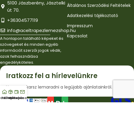
5100 Jászberény, Jásztelki
Általános Szerződési Feltételek
út 70.
Adatkezelési tájékoztató
+36304577119
Impresszum
info@aceltrapezlemezshop.hu
Kapcsolat
A honlapon található képeket és
szövegeket és minden egyéb
információt szerzői jogok védik,
azok felhasználása
engedélyköteles.
Iratkozz fel a hírlevelünkre
Ha nem akarsz lemaradni a legújabb ajánlatainkról.
ezdőlap
Termékek
Pénztár
Kapcsolat
© Copyright 2025 - Acéltrapézlemezshop.hu | Minden jog
fenntartva!