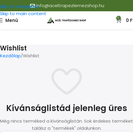
info@aceltrapezlemezshop.hu
Skip to navigation
Skip to main content
0
Menü
0
F
Wishlist
Kezdőlap
Wishlist
Kívánságlistád jelenleg üres
Még nincs terméked a kívánságlistán. Sok érdekes terméket
találsz a "termékek" oldalunkon.