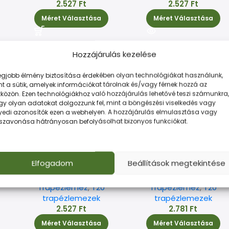
2.527
Ft
2.527
Ft
Méret Választása
Méret Választása
Hozzájárulás kezelése
legjobb élmény biztosítása érdekében olyan technológiákat használunk,
t a sütik, amelyek információkat tárolnak és/vagy férnek hozzá az
közön. Ezen technológiákhoz való hozzájárulás lehetővé teszi számunkra,
gy olyan adatokat dolgozzunk fel, mint a böngészési viselkedés vagy
yedi azonosítók ezen a webhelyen. A hozzájárulás elmulasztása vagy
sszavonása hátrányosan befolyásolhat bizonyos funkciókat.
T20 trapézlemez,
T20 trapézlemez, barn
Elfogadom
Beállítások megtekintése
16
antracit, RAL 7016
MATT, RAL 8017 MATT
Trapézlemez
,
T20
Trapézlemez
,
T20
trapézlemezek
trapézlemezek
2.527
Ft
2.781
Ft
Méret Választása
Méret Választása