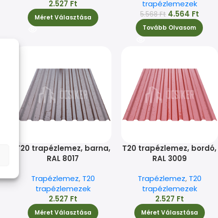
2.527
Ft
trapézlemezek
4.564
Ft
5.568
Ft
Méret Választása
Tovább Olvasom
a
T20 trapézlemez, barna,
T20 trapézlemez, bordó,
RAL 8017
RAL 3009
Trapézlemez
,
T20
Trapézlemez
,
T20
trapézlemezek
trapézlemezek
2.527
Ft
2.527
Ft
Méret Választása
Méret Választása