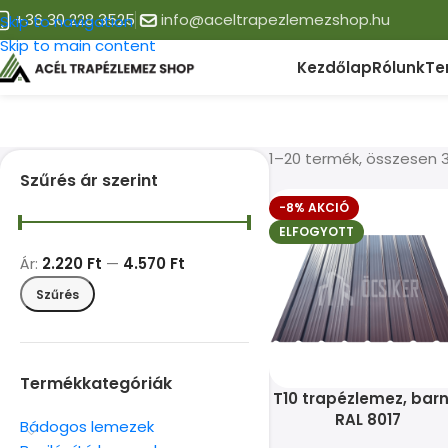
+36 30 228 3525
info@aceltrapezlemezshop.hu
Skip to navigation
Skip to main content
Kezdőlap
Rólunk
Te
1–20 termék, összesen 
Szűrés ár szerint
-8% AKCIÓ
ELFOGYOTT
Ár:
2.220 Ft
—
4.570 Ft
Szűrés
Termékkategóriák
T10 trapézlemez, barn
RAL 8017
Bádogos lemezek