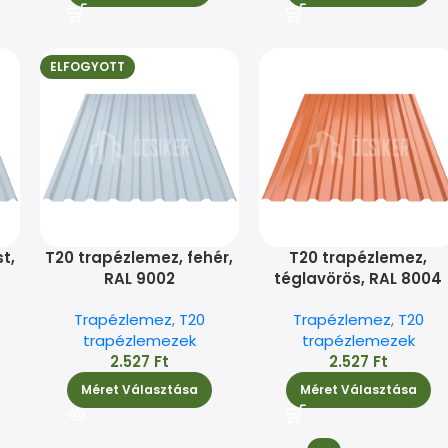
ELFOGYOTT
t,
T20 trapézlemez, fehér,
T20 trapézlemez,
RAL 9002
téglavörös, RAL 8004
Trapézlemez
,
T20
Trapézlemez
,
T20
trapézlemezek
trapézlemezek
2.527
Ft
2.527
Ft
Méret Választása
Méret Választása