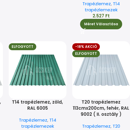
Trapézlemez
,
T14
trapézlemezek
2.527
Ft
Méret Választása
ELFOGYOTT
-18% AKCIÓ
ELFOGYOTT
,
T14 trapézlemez, zöld,
T20 trapézlemez
RAL 6005
113cmx200cm, fehér, RAL
9002 ( II. osztály )
Trapézlemez
,
T14
trapézlemezek
Trapézlemez
,
T20