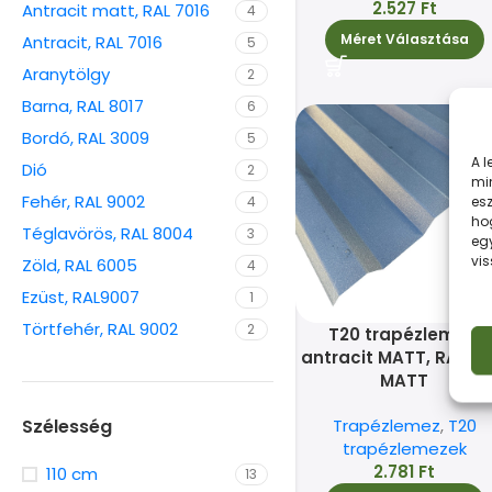
2.527
Ft
Antracit matt, RAL 7016
4
Méret Választása
Antracit, RAL 7016
5
Aranytölgy
2
Barna, RAL 8017
6
Bordó, RAL 3009
5
A 
Dió
2
min
Fehér, RAL 9002
esz
4
ho
Téglavörös, RAL 8004
3
eg
vi
Zöld, RAL 6005
4
Ezüst, RAL9007
1
Törtfehér, RAL 9002
2
T20 trapézlemez,
antracit MATT, RAL 70
MATT
Szélesség
Trapézlemez
,
T20
trapézlemezek
2.781
Ft
110 cm
13