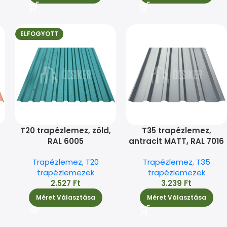
ELFOGYOTT
T20 trapézlemez, zöld,
T35 trapézlemez,
RAL 6005
antracit MATT, RAL 7016
Trapézlemez
,
T20
Trapézlemez
,
T35
trapézlemezek
trapézlemezek
2.527
Ft
3.239
Ft
Méret Választása
Méret Választása