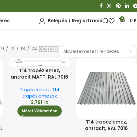
0
érés
Belépés / Regisztráció
0
F
9
12
18
24
T14 trapézlemez,
antracit MATT, RAL 7016
Trapézlemez
,
T14
trapézlemezek
2.781
Ft
Méret Választása
T14 trapézlemez,
L
antracit, RAL 7016