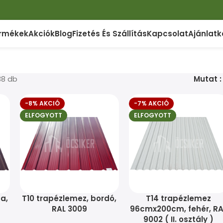
rmékek
Akciók
Blog
Fizetés És Szállítás
Kapcsolat
Ajánlatk
38 db
Mutat
-8% AKCIÓ
-7% AKCIÓ
ELFOGYOTT
ELFOGYOTT
a,
T10 trapézlemez, bordó,
T14 trapézlemez
RAL 3009
96cmx200cm, fehér, RA
9002 ( II. osztály )