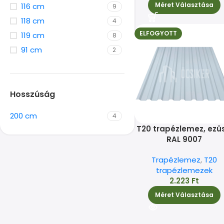
Méret Választása
116 cm
9
118 cm
4
ELFOGYOTT
119 cm
8
91 cm
2
Hosszúság
200 cm
4
T20 trapézlemez, ezüs
RAL 9007
Trapézlemez
,
T20
trapézlemezek
2.223
Ft
Méret Választása