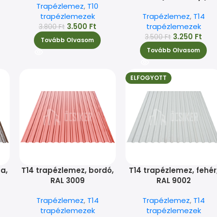
Trapézlemez
,
T10
trapézlemezek
Trapézlemez
,
T14
3.500
Ft
trapézlemezek
3.800
Ft
3.250
Ft
3.500
Ft
Tovább Olvasom
Tovább Olvasom
ELFOGYOTT
a,
T14 trapézlemez, bordó,
T14 trapézlemez, fehér
RAL 3009
RAL 9002
Trapézlemez
,
T14
Trapézlemez
,
T14
trapézlemezek
trapézlemezek