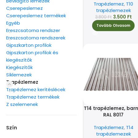
Bevilágító lemezek
Trapézlemez
,
T10
Cserepeslemez
trapézlemezek
Cserepeslemez termékek
3.500
Ft
3.800
Ft
Egyéb
Tovább Olvasom
Ereszcsatorna rendszer
Ereszcsatorna rendszerek
Gipszkarton profilok
Gipszkarton profilok és
kiegészítők
Kiegészítők
Síklemezek
Trapézlemez
Trapézlemez kerítéslécek
Trapézlemez termékek
Z szelemenek
T14 trapézlemez, barn
RAL 8017
Szín
Trapézlemez
,
T14
trapézlemezek