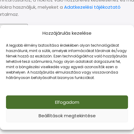
élokra használjuk, melyeket a
Adatkezelési tájékoztató
artalmaz.
Regisztráció
Hozzájárulás kezelése
VAGY
A legjobb élmény biztosítása érdekében olyan technológiákat
használunk, mint a sütik, amelyek információkat tárolnak és/vagy
férnek hozzá az eszközön. Ezen technológiákhoz való hozzájárulás
Belépés
lehetővé teszi számunkra, hogy olyan adatokat dolgozzunk fel,
mint a böngészési viselkedés vagy egyedi azonosítók ezen a
webhelyen. A hozzájárulás elmulasztása vagy visszavonása
Amennyiben már létrehoztad fiókodat, kérjük, a belépéshez
hátrányosan befolyásolhat bizonyos funkciókat.
töltsd ki az alábbi mezőket.
Belépés
Elfogadom
Beállítások megtekintése