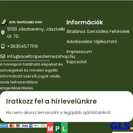
Információk
5100 Jászberény, Jásztelki
Általános Szerződési Feltételek
út 70.
Adatkezelési tájékoztató
+36304577119
Impresszum
info@aceltrapezlemezshop.hu
Kapcsolat
A honlapon található képeket és
szövegeket és minden egyéb
információt szerzői jogok védik,
azok felhasználása
engedélyköteles.
Iratkozz fel a hírlevelünkre
Ha nem akarsz lemaradni a legújabb ajánlatainkról.