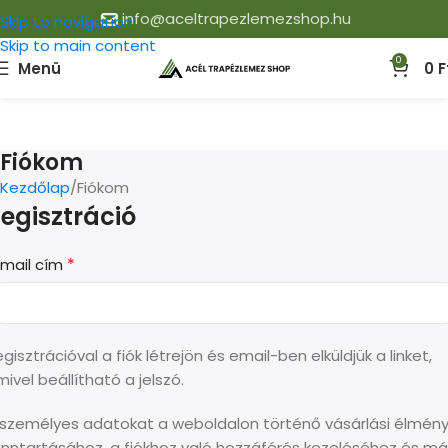
info@aceltrapezlemezshop.hu
Skip to navigation
Skip to main content
0
Menü
0
F
Fiókom
Kezdőlap
Fiókom
egisztráció
*
-mail cím
gisztrációval a fiók létrejön és email-ben elküldjük a linket,
ivel beállítható a jelszó.
 személyes adatokat a weboldalon történő vásárlási élmén
enntartásához, a fiókhoz való hozzáférés kezeléséhez és m