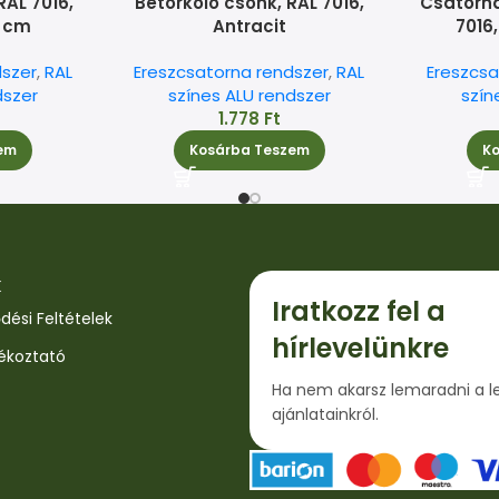
RAL 7016,
Betorkoló csonk, RAL 7016,
Csatorna 
0 cm
Antracit
7016
dszer
,
RAL
Ereszcsatorna rendszer
,
RAL
Ereszcsa
dszer
színes ALU rendszer
szín
1.778
Ft
em
Kosárba Teszem
K
k
Iratkozz fel a
dési Feltételek
hírlevelünkre
jékoztató
Ha nem akarsz lemaradni a l
ajánlatainkról.