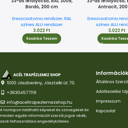
33-as lefolyócső, RAL 3009,
33-as lefolyócső, 
Bordó, 200 cm
Antracit, 20
Ereszcsatorna rendszer
,
RAL
Ereszcsatorna ren
színes ALU rendszer
színes ALU ren
3.022
Ft
3.022
Ft
Kosárba Teszem
Kosárba Tesz
Információ
Általános Szerző
5100 Jászberény, Jásztelki út 70.
Adatkezelési tá
+36304577119
Impresszum
info@aceltrapezlemezshop.hu
A honlapon található képeket és szövegeket és
Kapcsolat
minden egyéb információt szerzői jogok védik,
azok felhasználása engedélyköteles.