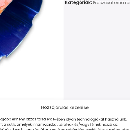
Kategóriák:
Ereszcsatorna r
Hozzájárulás kezelése
legjobb élmény biztosítása érdekében olyan technológiákat használunk,
t a sütik, amelyek információkat tárolnak és/vagy férnek hozzá az
TOVÁBBI INFORMÁCIÓK
FIZETÉS ÉS SZÁLLÍTÁS
közön. Ezen technológiákhoz való hozzájárulás lehetővé teszi számunkra,