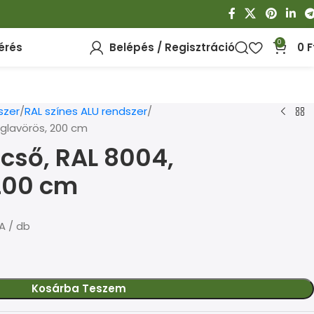
0
érés
Belépés / Regisztráció
0
F
szer
RAL színes ALU rendszer
églavörös, 200 cm
ócső, RAL 8004,
200 cm
A / db
Kosárba Teszem