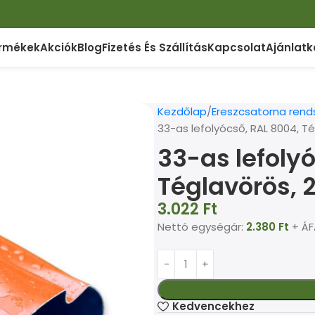
rmékek
Akciók
Blog
Fizetés És Szállítás
Kapcsolat
Ajánlatk
Kezdőlap
Ereszcsatorna rend
33-as lefolyócső, RAL 8004, T
33-as lefoly
Téglavörös, 
3.022
Ft
Nettó egységár:
2.380
Ft
+ ÁF
Kedvencekhez