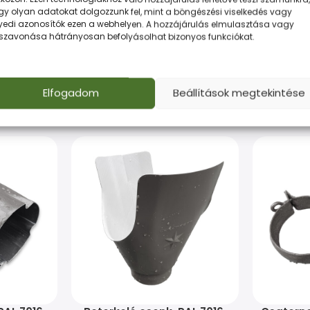
gy olyan adatokat dolgozzunk fel, mint a böngészési viselkedés vagy
yedi azonosítók ezen a webhelyen. A hozzájárulás elmulasztása vagy
sszavonása hátrányosan befolyásolhat bizonyos funkciókat.
G
Elfogadom
Beállítások megtekintése