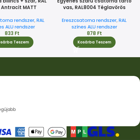
bilincs + szár, RAL
Egyenes szárú csatorna tartó
, Antracit MATT
vas, RAL8004 Téglavörös
torna rendszer
,
RAL
Ereszcsatorna rendszer
,
RAL
es ALU rendszer
színes ALU rendszer
833
Ft
878
Ft
osárba Teszem
Kosárba Teszem
egújabb