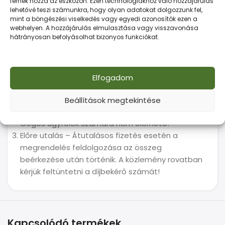
férnek hozzá az eszközön. Ezen technológiákhoz való hozzájárulás
lehetővé teszi számunkra, hogy olyan adatokat dolgozzunk fel,
Webáruházunk a következő fizetési
mint a böngészési viselkedés vagy egyedi azonosítók ezen a
webhelyen. A hozzájárulás elmulasztása vagy visszavonása
lehetőségeket kínálja:
hátrányosan befolyásolhat bizonyos funkciókat.
Személyes fizetés készpénzzel vagy
bankkártyával – Telephelyi átvételnél helyben
fizethetsz.
Elfogadom
Bankkártyás online fizetés – A biztonságos
Barion rendszerén keresztül tudsz fizetni, mint
Beállítások megtekintése
ahogy azt sok ismert webáruház is alkalmazza.
Céges ügyfelek számára nem elérhető!
Előre utalás – Átutalásos fizetés esetén a
megrendelés feldolgozása az összeg
beérkezése után történik. A közlemény rovatban
kérjük feltüntetni a díjbekérő számát!
Kapcsolódó termékek