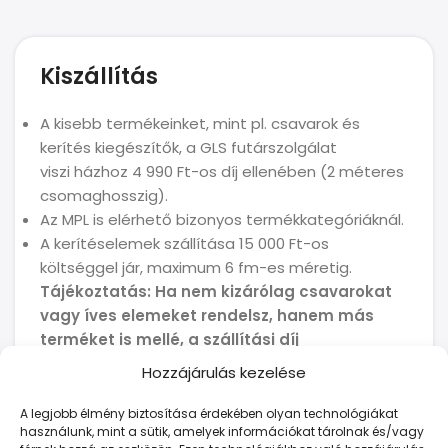
Kiszállítás
A kisebb termékeinket, mint pl. csavarok és
kerítés kiegészítők, a GLS futárszolgálat
viszi házhoz 4 990 Ft-os díj ellenében (2 méteres
csomaghosszig).
Az MPL is elérhető bizonyos termékkategóriáknál.
A kerítéselemek szállítása 15 000 Ft-os
költséggel jár, maximum 6 fm-es méretig.
Tájékoztatás: Ha nem kizárólag csavarokat
vagy íves elemeket rendelsz, hanem más
terméket is mellé, a szállítási díj
automatikusan 15 000 Ft lesz.
Hozzájárulás kezelése
A legjobb élmény biztosítása érdekében olyan technológiákat
Fizetés
használunk, mint a sütik, amelyek információkat tárolnak és/vagy