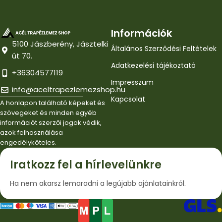
Információk
5100 Jászberény, Jásztelki
Általános Szerződési Feltételek
út 70.
Adatkezelési tájékoztató
+36304577119
Impresszum
info@aceltrapezlemezshop.hu
Kapcsolat
A honlapon található képeket és
szövegeket és minden egyéb
információt szerzői jogok védik,
azok felhasználása
engedélyköteles.
Iratkozz fel a hírlevelünkre
Ha nem akarsz lemaradni a legújabb ajánlatainkról.