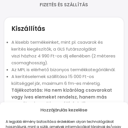
FIZETÉS ÉS SZÁLLÍTÁS
Kiszállítás
A kisebb termékeinket, mint pl. csavarok és
kerítés kiegészítők, a GLS futárszolgálat
viszi házhoz 4 990 Ft-os díj ellenében (2 méteres
csomaghosszig).
Az MPL is elérhető bizonyos termékkategóriáknál.
A kerítéselemek szállítása 15 000 Ft-os
költséggel jár, maximum 6 fm-es méretig.
Tájékoztatás: Ha nem kizárólag csavarokat
vagy íves elemeket rendelsz, hanem más
terméket is mellé, a szállítási díj
Hozzájárulás kezelése
automatikusan 15 000 Ft lesz.
A legjobb élmény biztosítása érdekében olyan technológiákat
használunk, mint a sütik, amelyek információkat tárolnak és/vagy