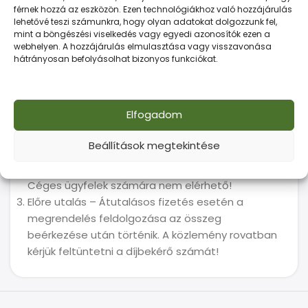
Fizetés
férnek hozzá az eszközön. Ezen technológiákhoz való hozzájárulás
lehetővé teszi számunkra, hogy olyan adatokat dolgozzunk fel,
mint a böngészési viselkedés vagy egyedi azonosítók ezen a
Webáruházunk a következő fizetési
webhelyen. A hozzájárulás elmulasztása vagy visszavonása
lehetőségeket kínálja:
hátrányosan befolyásolhat bizonyos funkciókat.
Személyes fizetés készpénzzel vagy
bankkártyával – Telephelyi átvételnél helyben
Elfogadom
fizethetsz.
Bankkártyás online fizetés – A biztonságos
Beállítások megtekintése
Barion rendszerén keresztül tudsz fizetni, mint
ahogy azt sok ismert webáruház is alkalmazza.
Céges ügyfelek számára nem elérhető!
Előre utalás – Átutalásos fizetés esetén a
megrendelés feldolgozása az összeg
beérkezése után történik. A közlemény rovatban
kérjük feltüntetni a díjbekérő számát!