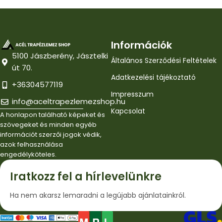
Információk
5100 Jászberény, Jásztelki
Általános Szerződési Feltételek
út 70.
Adatkezelési tájékoztató
+36304577119
Impresszum
info@aceltrapezlemezshop.hu
Kapcsolat
A honlapon található képeket és
szövegeket és minden egyéb
információt szerzői jogok védik,
azok felhasználása
engedélyköteles.
Iratkozz fel a hírlevelünkre
Ha nem akarsz lemaradni a legújabb ajánlatainkról.