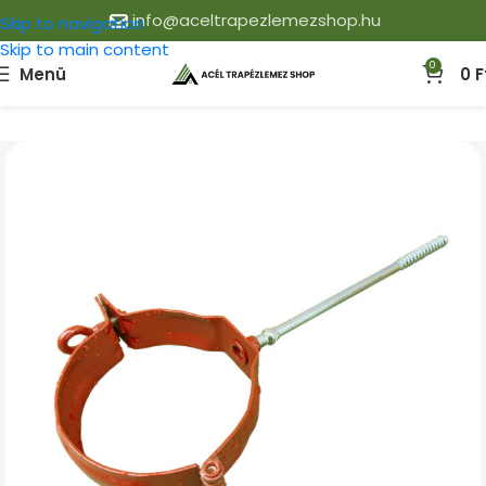
info@aceltrapezlemezshop.hu
Skip to navigation
Skip to main content
0
Menü
0
F