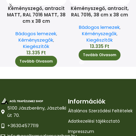
Kéményszegő, antracit
Kéményszegő, antracit,
MATT, RAL 7016 MATT, 38
RAL 7016, 38 cm x 38 cm
cm x 38 cm
Bádogos lemezek
,
Bádogos lemezek
,
Kéményszegők
,
Kéményszegők
,
Kiegészítők
Kiegészítők
13.335
Ft
13.335
Ft
Tovább Olvasom
Tovább Olvasom
Információk
5100 Jászberény, Jásztelki
Általános Szerződési Feltételek
út 70.
Adatkezelési tájékoztató
+36304577119
Impresszum
info@aceltrapezlemezshop.hu