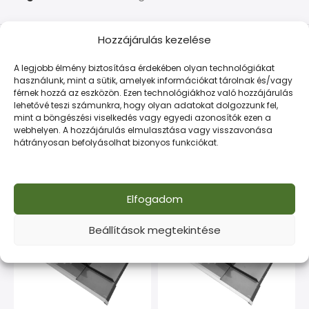
Hozzájárulás kezelése
LEÍRÁS
TOVÁBBI INFORMÁCIÓK
FIZETÉS ÉS SZÁLLÍTÁS
A legjobb élmény biztosítása érdekében olyan technológiákat
használunk, mint a sütik, amelyek információkat tárolnak és/vagy
Kiváló tapadású önfúró csavar fémlemezekhez. UV-álló,
férnek hozzá az eszközön. Ezen technológiákhoz való hozzájárulás
tartós megoldás minden szerelési feladatra.
lehetővé teszi számunkra, hogy olyan adatokat dolgozzunk fel,
mint a böngészési viselkedés vagy egyedi azonosítók ezen a
webhelyen. A hozzájárulás elmulasztása vagy visszavonása
hátrányosan befolyásolhat bizonyos funkciókat.
Kapcsolódó termékek
ELFOGYOTT
ELFOGYOTT
Elfogadom
Beállítások megtekintése