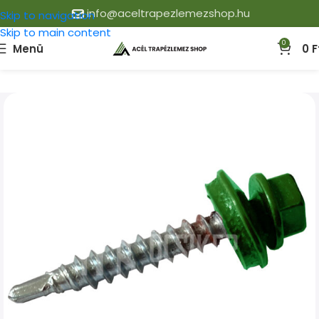
info@aceltrapezlemezshop.hu
Skip to navigation
Skip to main content
0
Menü
0
F