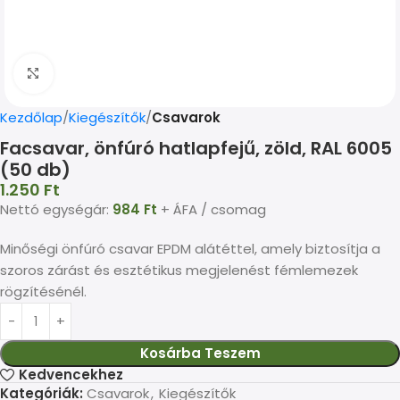
Kép nagyítása
Kezdőlap
Kiegészítők
Csavarok
Facsavar, önfúró hatlapfejű, zöld, RAL 6005
(50 db)
1.250
Ft
Nettó egységár:
984
Ft
+ ÁFA / csomag
Minőségi önfúró csavar EPDM alátéttel, amely biztosítja a
szoros zárást és esztétikus megjelenést fémlemezek
rögzítésénél.
Kosárba Teszem
Kedvencekhez
Kategóriák:
Csavarok
,
Kiegészítők