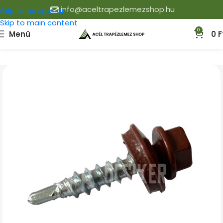
info@aceltrapezlemezshop.hu
Skip to navigation
Skip to main content
0
Menü
0
F