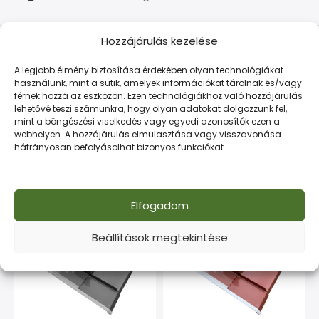
Hozzájárulás kezelése
LEÍRÁS
TOVÁBBI INFORMÁCIÓK
FIZETÉS ÉS SZÁLLÍTÁS
A legjobb élmény biztosítása érdekében olyan technológiákat
használunk, mint a sütik, amelyek információkat tárolnak és/vagy
Kiváló tapadású önfúró csavar fémlemezekhez. UV-álló,
férnek hozzá az eszközön. Ezen technológiákhoz való hozzájárulás
tartós megoldás minden szerelési feladatra.
lehetővé teszi számunkra, hogy olyan adatokat dolgozzunk fel,
mint a böngészési viselkedés vagy egyedi azonosítók ezen a
webhelyen. A hozzájárulás elmulasztása vagy visszavonása
hátrányosan befolyásolhat bizonyos funkciókat.
Kapcsolódó termékek
ELFOGYOTT
Elfogadom
Beállítások megtekintése