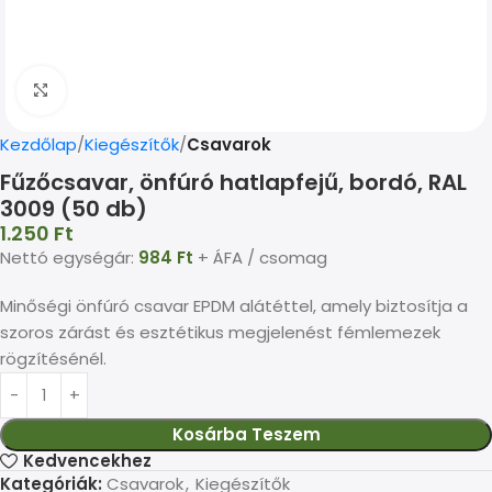
Kép nagyítása
Kezdőlap
Kiegészítők
Csavarok
Fűzőcsavar, önfúró hatlapfejű, bordó, RAL
3009 (50 db)
1.250
Ft
Nettó egységár:
984
Ft
+ ÁFA / csomag
Minőségi önfúró csavar EPDM alátéttel, amely biztosítja a
szoros zárást és esztétikus megjelenést fémlemezek
rögzítésénél.
Kosárba Teszem
Kedvencekhez
Kategóriák:
Csavarok
,
Kiegészítők