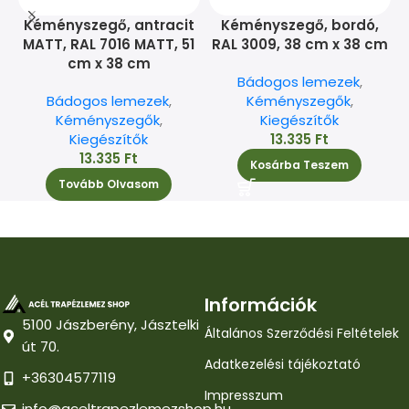
Kéményszegő, antracit
Kéményszegő, bordó,
MATT, RAL 7016 MATT, 51
RAL 3009, 38 cm x 38 cm
cm x 38 cm
Bádogos lemezek
,
Bádogos lemezek
,
Kéményszegők
,
Kéményszegők
,
Kiegészítők
Kiegészítők
13.335
Ft
13.335
Ft
Kosárba Teszem
Tovább Olvasom
Információk
5100 Jászberény, Jásztelki
Általános Szerződési Feltételek
út 70.
Adatkezelési tájékoztató
+36304577119
Impresszum
info@aceltrapezlemezshop.hu