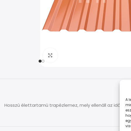
Kép nagyítása
A 
Hosszú élettartamú trapézlemez, mely ellenáll az időjár
min
esz
ho
eg
vi