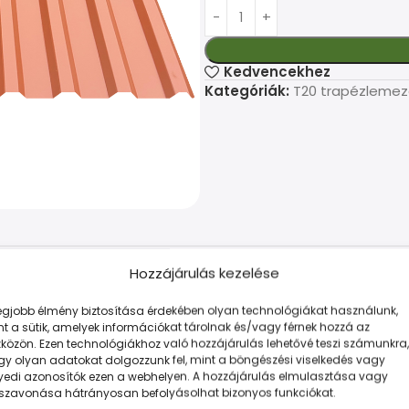
Kedvencekhez
Kategóriák:
T20 trapézlemez
Hozzájárulás kezelése
LEÍRÁS
TOVÁBBI INFORMÁCIÓK
FIZETÉS ÉS SZÁLLÍTÁS
legjobb élmény biztosítása érdekében olyan technológiákat használunk,
ás viszontagságainak. Hatékony választás tető- és homlokza
t a sütik, amelyek információkat tárolnak és/vagy férnek hozzá az
közön. Ezen technológiákhoz való hozzájárulás lehetővé teszi számunkra,
gy olyan adatokat dolgozzunk fel, mint a böngészési viselkedés vagy
yedi azonosítók ezen a webhelyen. A hozzájárulás elmulasztása vagy
sszavonása hátrányosan befolyásolhat bizonyos funkciókat.