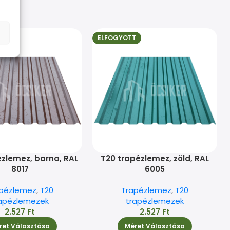
ELFOGYOTT
ézlemez, barna, RAL
T20 trapézlemez, zöld, RAL
8017
6005
apézlemez
,
T20
Trapézlemez
,
T20
apézlemezek
trapézlemezek
2.527
Ft
2.527
Ft
ret Választása
Méret Választása