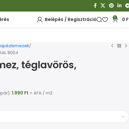
0
érés
Belépés / Regisztráció
0
F
trapézlemezek
 RAL 8004
mez, téglavörös,
apár):
1.990
Ft
+ ÁFA / m2