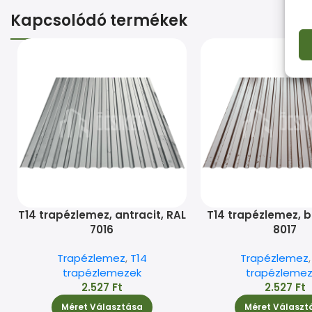
Kapcsolódó termékek
T14 trapézlemez, antracit, RAL
T14 trapézlemez, b
7016
8017
Trapézlemez
,
T14
Trapézlemez
trapézlemezek
trapézleme
2.527
Ft
2.527
Ft
Méret Választása
Méret Választ