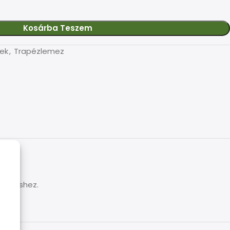
Kosárba Teszem
ek
,
Trapézlemez
tfedéshez.