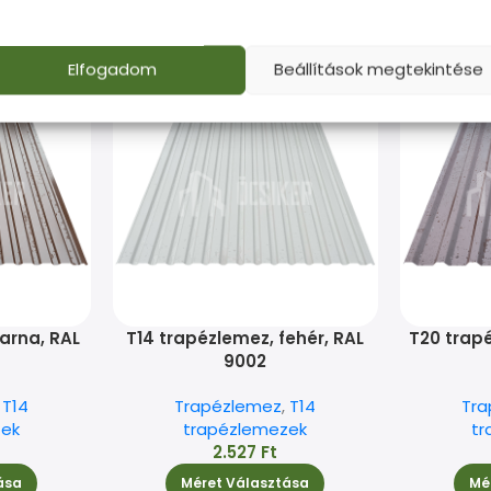
Elfogadom
Beállítások megtekintése
ELFOGYOTT
arna, RAL
T14 trapézlemez, fehér, RAL
T20 trap
9002
,
T14
Trapézlemez
,
T14
Tr
zek
trapézlemezek
tr
2.527
Ft
ása
Méret Választása
Mé