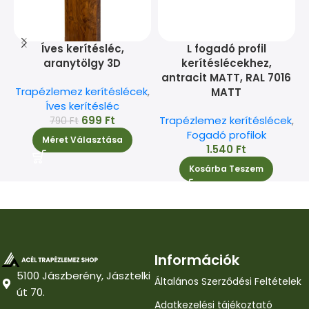
Íves kerítésléc,
L fogadó profil
aranytölgy 3D
kerítéslécekhez,
antracit MATT, RAL 7016
Trapézlemez kerítéslécek
,
MATT
Íves kerítésléc
T
699
Ft
Trapézlemez kerítéslécek
,
790
Ft
Fogadó profilok
Méret Választása
1.540
Ft
Kosárba Teszem
Információk
5100 Jászberény, Jásztelki
Általános Szerződési Feltételek
út 70.
Adatkezelési tájékoztató