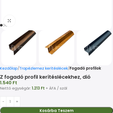
Kép nagyítása
Kezdőlap
Trapézlemez kerítéslécek
Fogadó profilok
Z fogadó profil kerítéslécekhez, dió
1.540
Ft
Nettó egységár:
1.213
Ft
+ ÁFA / szál
Kosárba Teszem