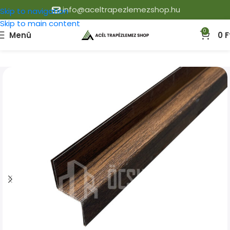
info@aceltrapezlemezshop.hu
Skip to navigation
Skip to main content
0
Menü
0
F