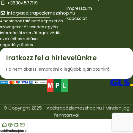
+36304577119
Impresszum
info@aceltrapezlemezshop.hu
Kapcsolat
A honlapon található képeket és
szövegeket és minden egyéb
információt szerzői jogok védik,
azok felhasználása
engedélyköteles.
Iratkozz fel a hírlevelünkre
Ha nem akarsz lemaradni a legújabb ajánlatainkról.
© Copyright 2025 - Acéltrapézlemezshop.hu | Minden jog
fenntartva!
ezdőlap
Termékek
Pénztár
Kapcsolat