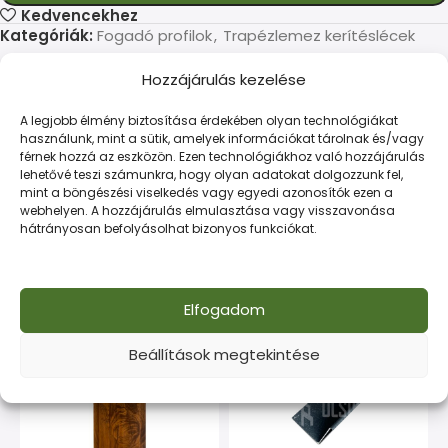
Kedvencekhez
Kategóriák:
Fogadó profilok
,
Trapézlemez kerítéslécek
Hozzájárulás kezelése
LEÍRÁS
TOVÁBBI INFORMÁCIÓK
FIZETÉS ÉS SZÁLLÍTÁS
A legjobb élmény biztosítása érdekében olyan technológiákat
használunk, mint a sütik, amelyek információkat tárolnak és/vagy
férnek hozzá az eszközön. Ezen technológiákhoz való hozzájárulás
Modern kerítéselem, amely ötvözi a dizájnt és a
lehetővé teszi számunkra, hogy olyan adatokat dolgozzunk fel,
tartósságot. Kültéri használatra tervezve.
mint a böngészési viselkedés vagy egyedi azonosítók ezen a
webhelyen. A hozzájárulás elmulasztása vagy visszavonása
hátrányosan befolyásolhat bizonyos funkciókat.
Kapcsolódó termékek
Elfogadom
-12% AKCIÓ
Beállítások megtekintése