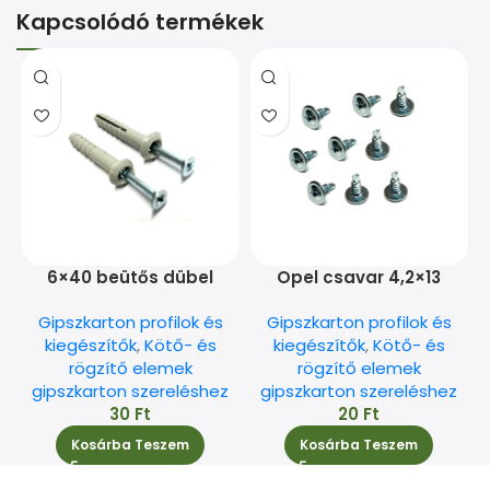
Kapcsolódó termékek
6×40 beütős dübel
Opel csavar 4,2×13
Gipszkarton profilok és
Gipszkarton profilok és
kiegészítők
,
Kötő- és
kiegészítők
,
Kötő- és
rögzítő elemek
rögzítő elemek
gipszkarton szereléshez
gipszkarton szereléshez
30
Ft
20
Ft
Kosárba Teszem
Kosárba Teszem