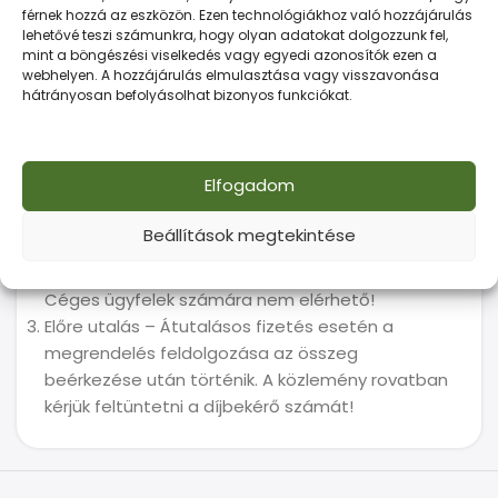
Fizetés
férnek hozzá az eszközön. Ezen technológiákhoz való hozzájárulás
lehetővé teszi számunkra, hogy olyan adatokat dolgozzunk fel,
mint a böngészési viselkedés vagy egyedi azonosítók ezen a
Webáruházunk a következő fizetési
webhelyen. A hozzájárulás elmulasztása vagy visszavonása
lehetőségeket kínálja:
hátrányosan befolyásolhat bizonyos funkciókat.
Személyes fizetés készpénzzel vagy
bankkártyával – Telephelyi átvételnél helyben
Elfogadom
fizethetsz.
Bankkártyás online fizetés – A biztonságos
Beállítások megtekintése
Barion rendszerén keresztül tudsz fizetni, mint
ahogy azt sok ismert webáruház is alkalmazza.
Céges ügyfelek számára nem elérhető!
Előre utalás – Átutalásos fizetés esetén a
megrendelés feldolgozása az összeg
beérkezése után történik. A közlemény rovatban
kérjük feltüntetni a díjbekérő számát!