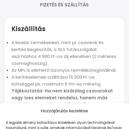
FIZETÉS ÉS SZÁLLÍTÁS
Kiszállítás
A kisebb termékeinket, mint pl. csavarok és
kerítés kiegészítők, a GLS futárszolgálat
viszi házhoz 4 990 Ft-os díj ellenében (2 méteres
csomaghosszig).
Az MPL is elérhető bizonyos termékkategóriáknál.
A kerítéselemek szállítása 15 000 Ft-os
költséggel jár, maximum 6 fm-es méretig.
Tájékoztatás: Ha nem kizárólag csavarokat
vagy íves elemeket rendelsz, hanem más
terméket is mellé, a szállítási díj
Hozzájárulás kezelése
automatikusan 15 000 Ft lesz.
A legjobb élmény biztosítása érdekében olyan technológiákat
használunk, mint a sütik, amelyek információkat tárolnak és/vagy