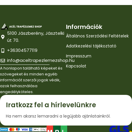
Információk
5100 Jászberény, Jásztelki
Általános Szerződési Feltételek
út 70.
Adatkezelési tájékoztató
+36304577119
Impresszum
info@aceltrapezlemezshop.hu
Kapcsolat
A honlapon található képeket és
szövegeket és minden egyéb
információt szerzői jogok védik,
azok felhasználása
engedélyköteles.
Iratkozz fel a hírlevelünkre
Ha nem akarsz lemaradni a legújabb ajánlatainkról.