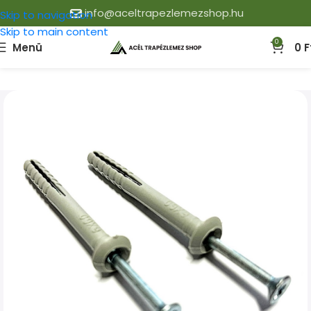
info@aceltrapezlemezshop.hu
Skip to navigation
Skip to main content
0
Menü
0
F