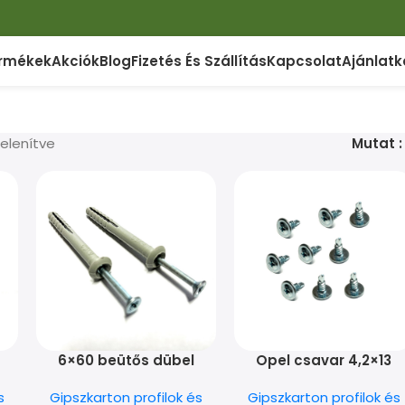
rmékek
Akciók
Blog
Fizetés És Szállítás
Kapcsolat
Ajánlatk
jelenítve
Mutat
6×60 beütős dübel
Opel csavar 4,2×13
s
Gipszkarton profilok és
Gipszkarton profilok és