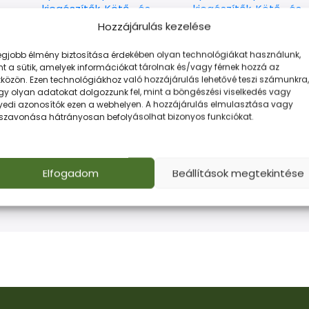
kiegészítők
,
Kötő- és
kiegészítők
,
Kötő- és
rögzítő elemek
rögzítő elemek
Hozzájárulás kezelése
ez
gipszkarton szereléshez
gipszkarton szereléshe
30
Ft
20
Ft
legjobb élmény biztosítása érdekében olyan technológiákat használunk,
t a sütik, amelyek információkat tárolnak és/vagy férnek hozzá az
Kosárba Teszem
Kosárba Teszem
közön. Ezen technológiákhoz való hozzájárulás lehetővé teszi számunkra,
gy olyan adatokat dolgozzunk fel, mint a böngészési viselkedés vagy
yedi azonosítók ezen a webhelyen. A hozzájárulás elmulasztása vagy
sszavonása hátrányosan befolyásolhat bizonyos funkciókat.
Elfogadom
Beállítások megtekintése