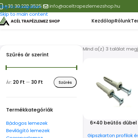
+36 30 228 3525
info@aceltrapezlemezshop.hu
Skip to navigation
Skip to main content
Kezdőlap
Rólunk
Te
Mind a(z) 3 találat meg
Szűrés ár szerint
Ár:
20 Ft
—
30 Ft
Szűrés
Termékkategóriák
6×40 beütős dübel
Bádogos lemezek
Bevilágító lemezek
Gipszkarton profilok é
Cserepeslemez