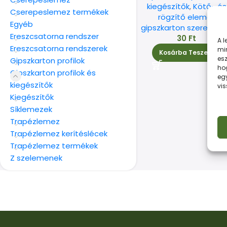
kiegészítők
,
Kötő- és
Cserepeslemez termékek
rögzítő elemek
Egyéb
gipszkarton szerelésh
Ereszcsatorna rendszer
30
Ft
A 
Ereszcsatorna rendszerek
min
Kosárba Teszem
esz
Gipszkarton profilok
ho
Gipszkarton profilok és
eg
kiegészítők
vi
Kiegészítők
Síklemezek
Trapézlemez
Trapézlemez kerítéslécek
Trapézlemez termékek
Z szelemenek