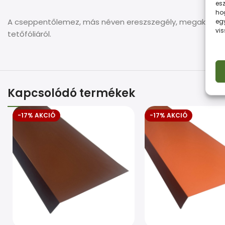
esz
ho
A cseppentőlemez, más néven ereszszegély, megakadályoz
eg
vi
tetőfóliáról.
Kapcsolódó termékek
-17% AKCIÓ
-17% AKCIÓ