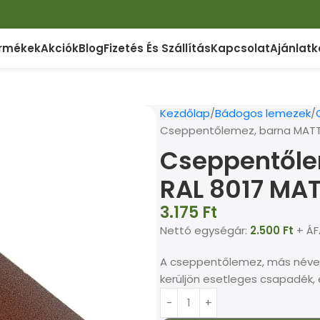
rmékek
Akciók
Blog
Fizetés És Szállítás
Kapcsolat
Ajánlatk
Kezdőlap
Bádogos lemezek
Cseppentőlemez, barna MATT,
Cseppentőle
RAL 8017 MA
3.175
Ft
Nettó egységár:
2.500
Ft
+ ÁF
A cseppentőlemez, más néven
kerüljön esetleges csapadék, 