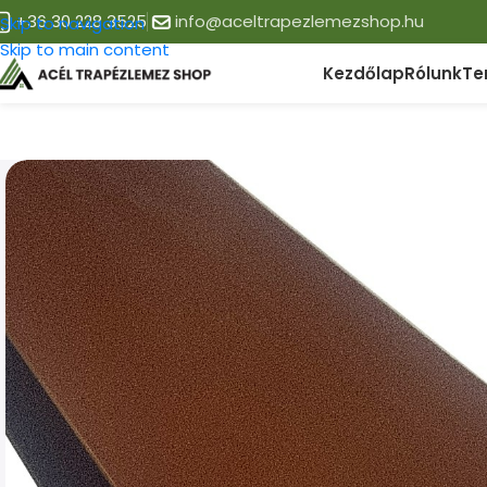
+36 30 228 3525
info@aceltrapezlemezshop.hu
Skip to navigation
Skip to main content
Kezdőlap
Rólunk
Te