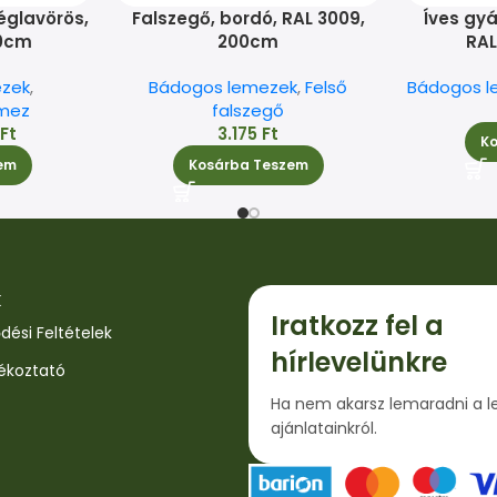
églavörös,
Falszegő, bordó, RAL 3009,
Íves gyá
00cm
200cm
RAL
zek
,
Bádogos lemezek
,
Felső
Bádogos l
mez
falszegő
5
Ft
3.175
Ft
K
em
Kosárba Teszem
k
Iratkozz fel a
dési Feltételek
hírlevelünkre
jékoztató
Ha nem akarsz lemaradni a l
ajánlatainkról.