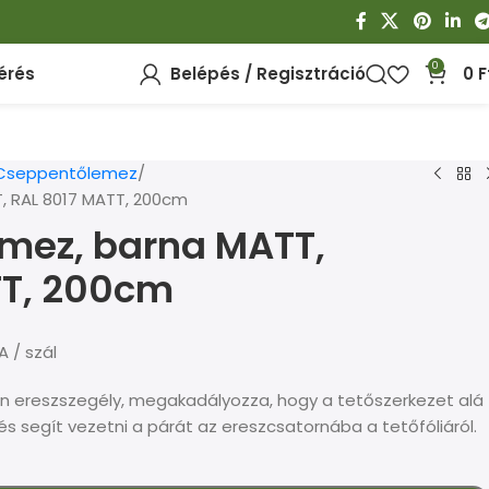
0
érés
Belépés / Regisztráció
0
F
Cseppentőlemez
 RAL 8017 MATT, 200cm
mez, barna MATT,
TT, 200cm
A / szál
 ereszszegély, megakadályozza, hogy a tetőszerkezet alá
és segít vezetni a párát az ereszcsatornába a tetőfóliáról.