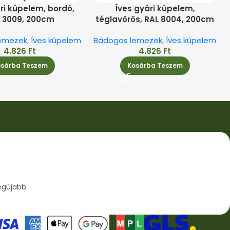
ri kúpelem, bordó,
Íves gyári kúpelem,
 3009, 200cm
téglavörös, RAL 8004, 200cm
emezek
,
Íves kúpelem
Bádogos lemezek
,
Íves kúpelem
4.826
Ft
4.826
Ft
osárba Teszem
Kosárba Teszem
egújabb