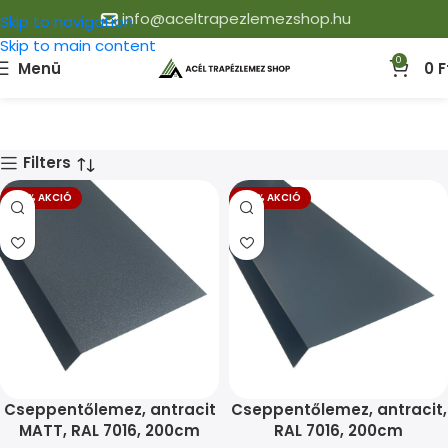
info@aceltrapezlemezshop.hu
Skip to navigation
Skip to main content
0
Menü
0
F
Filters
-17% AKCIÓ
-17% AKCIÓ
Cseppentőlemez, antracit
Cseppentőlemez, antracit,
MATT, RAL 7016, 200cm
RAL 7016, 200cm