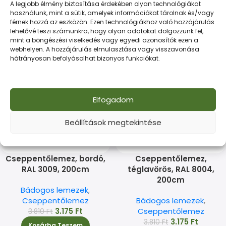
Cseppentőlemez
3.175
Ft
A legjobb élmény biztosítása érdekében olyan technológiákat
3.810
Ft
használunk, mint a sütik, amelyek információkat tárolnak és/vagy
3.175
Ft
Kosárba Teszem
férnek hozzá az eszközön. Ezen technológiákhoz való hozzájárulás
Kosárba Teszem
lehetővé teszi számunkra, hogy olyan adatokat dolgozzunk fel,
mint a böngészési viselkedés vagy egyedi azonosítók ezen a
webhelyen. A hozzájárulás elmulasztása vagy visszavonása
-17% AKCIÓ
-17% AKCIÓ
hátrányosan befolyásolhat bizonyos funkciókat.
Elfogadom
Beállítások megtekintése
Cseppentőlemez, bordó,
Cseppentőlemez,
RAL 3009, 200cm
téglavörös, RAL 8004,
200cm
Bádogos lemezek
,
Cseppentőlemez
Bádogos lemezek
,
3.175
Ft
Cseppentőlemez
3.810
Ft
3.175
Ft
3.810
Ft
Kosárba Teszem