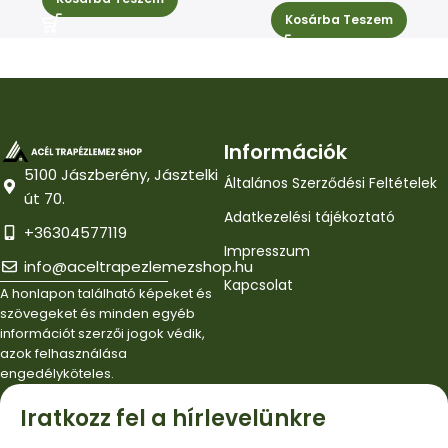
Kosárba Teszem
Információk
5100 Jászberény, Jásztelki
Általános Szerződési Feltételek
út 70.
Adatkezelési tájékoztató
+36304577119
Impresszum
info@aceltrapezlemezshop.hu
Kapcsolat
A honlapon található képeket és
szövegeket és minden egyéb
információt szerzői jogok védik,
azok felhasználása
engedélyköteles.
Iratkozz fel a hírlevelünkre