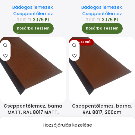
Bádogos lemezek
,
Bádogos lemezek
,
Cseppentőlemez
Cseppentőlemez
3.175
Ft
3.175
Ft
3.810
Ft
3.810
Ft
Kosárba Teszem
Kosárba Teszem
-17% AKCIÓ
Cseppentőlemez, barna
Cseppentőlemez, barna,
MATT, RAL 8017 MATT,
RAL 8017, 200cm
200cm
Bádogos lemezek
,
Hozzájárulás kezelése
Bádogos lemezek
,
Cseppentőlemez