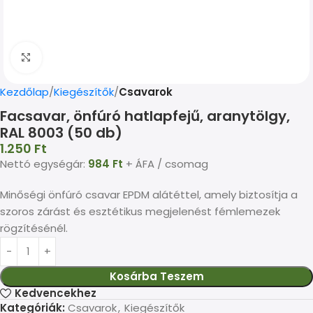
Kép nagyítása
Kezdőlap
Kiegészítők
Csavarok
Facsavar, önfúró hatlapfejű, aranytölgy,
RAL 8003 (50 db)
1.250
Ft
Nettó egységár:
984
Ft
+ ÁFA / csomag
Minőségi önfúró csavar EPDM alátéttel, amely biztosítja a
szoros zárást és esztétikus megjelenést fémlemezek
rögzítésénél.
Kosárba Teszem
Kedvencekhez
Kategóriák:
Csavarok
,
Kiegészítők