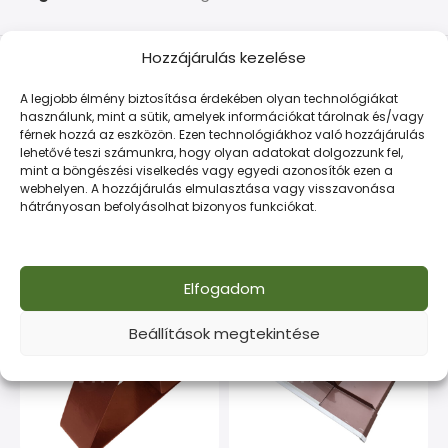
Hozzájárulás kezelése
LEÍRÁS
TOVÁBBI INFORMÁCIÓK
FIZETÉS ÉS SZÁLLÍTÁS
A legjobb élmény biztosítása érdekében olyan technológiákat
használunk, mint a sütik, amelyek információkat tárolnak és/vagy
Kiváló tapadású önfúró csavar fémlemezekhez. UV-álló,
férnek hozzá az eszközön. Ezen technológiákhoz való hozzájárulás
tartós megoldás minden szerelési feladatra.
lehetővé teszi számunkra, hogy olyan adatokat dolgozzunk fel,
mint a böngészési viselkedés vagy egyedi azonosítók ezen a
webhelyen. A hozzájárulás elmulasztása vagy visszavonása
hátrányosan befolyásolhat bizonyos funkciókat.
Kapcsolódó termékek
Elfogadom
Beállítások megtekintése