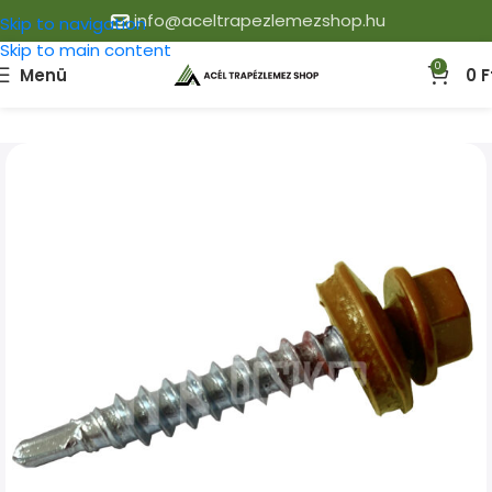
info@aceltrapezlemezshop.hu
Skip to navigation
Skip to main content
0
Menü
0
F