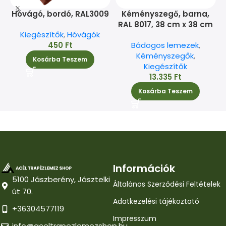
Hóvágó, bordó, RAL3009
Kéményszegő, barna,
RAL 8017, 38 cm x 38 cm
Kiegészítők
,
Hóvágók
450
Ft
Bádogos lemezek
,
Kéményszegők
,
Kosárba Teszem
Kiegészítők
13.335
Ft
Kosárba Teszem
Információk
5100 Jászberény, Jásztelki
Általános Szerződési Feltételek
út 70.
Adatkezelési tájékoztató
+36304577119
Impresszum
info@aceltrapezlemezshop.hu