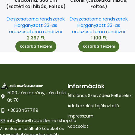
csatorna, 300 cm
csonk (Esztétikai hibás,
(Esztétikai hibás, Foltos)
Foltos)
E
Ereszcsatorna rendszerek
,
Ereszcsatorna rendszerek
,
Horganyzott 33-as
Horganyzott 33-as
ereszcsatorna rendszer
ereszcsatorna rendszer
2.397
Ft
1.100
Ft
Kosárba Teszem
Kosárba Teszem
Információk
5100 Jászberény, Jásztelki
Általános Szerződési Feltételek
út 70.
Adatkezelési tájékoztató
+36304577119
Impresszum
info@aceltrapezlemezshop.hu
Kapcsolat
A honlapon található képeket és
szövegeket és minden egyéb