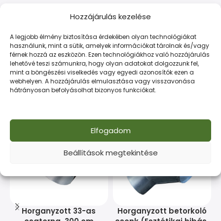
LEÍRÁS
FIZETÉS ÉS SZÁLLÍTÁS
Hozzájárulás kezelése
Kiváló minőségű acéltermék építőipari célokra. Tartós
A legjobb élmény biztosítása érdekében olyan technológiákat
használunk, mint a sütik, amelyek információkat tárolnak és/vagy
és gazdaságos megoldás minden munkához.
férnek hozzá az eszközön. Ezen technológiákhoz való hozzájárulás
lehetővé teszi számunkra, hogy olyan adatokat dolgozzunk fel,
mint a böngészési viselkedés vagy egyedi azonosítók ezen a
webhelyen. A hozzájárulás elmulasztása vagy visszavonása
hátrányosan befolyásolhat bizonyos funkciókat.
Kapcsolódó termékek
Elfogadom
Beállítások megtekintése
Horganyzott 33-as
Horganyzott betorkoló