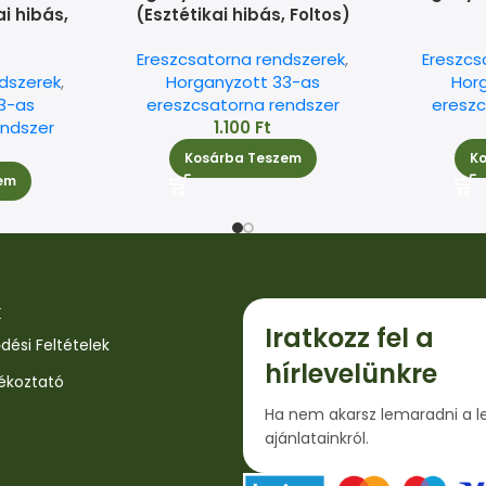
i hibás,
(Esztétikai hibás, Foltos)
Ereszcsatorna rendszerek
,
Ereszcs
dszerek
,
Horganyzott 33-as
Hor
3-as
ereszcsatorna rendszer
ereszc
endszer
1.100
Ft
Kosárba Teszem
K
em
k
Iratkozz fel a
dési Feltételek
hírlevelünkre
jékoztató
Ha nem akarsz lemaradni a l
ajánlatainkról.