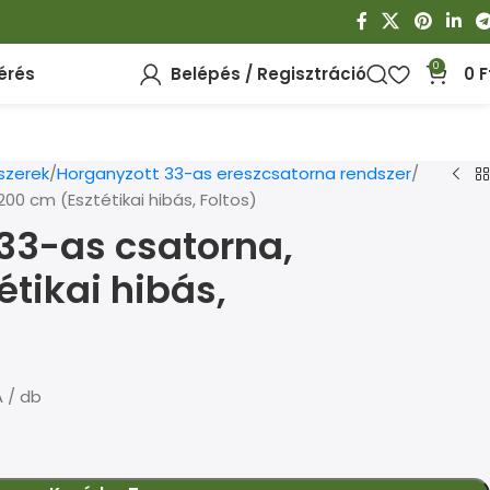
0
érés
Belépés / Regisztráció
0
F
szerek
Horganyzott 33-as ereszcsatorna rendszer
00 cm (Esztétikai hibás, Foltos)
33-as csatorna,
étikai hibás,
 / db