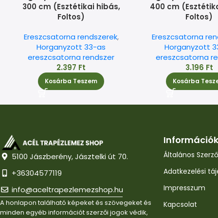
300 cm (Esztétikai hibás,
400 cm (Esztétika
Foltos)
Foltos)
Ereszcsatorna rendszerek
,
Ereszcsatorna ren
Horganyzott 33-as
Horganyzott 3
ereszcsatorna rendszer
ereszcsatorna r
2.397
Ft
3.196
Ft
Kosárba Teszem
Kosárba Tesz
Információ
Általános Szerző
5100 Jászberény, Jásztelki út 70.
Adatkezelési tá
+36304577119
Impresszum
info@aceltrapezlemezshop.hu
A honlapon található képeket és szövegeket és
Kapcsolat
minden egyéb információt szerzői jogok védik,