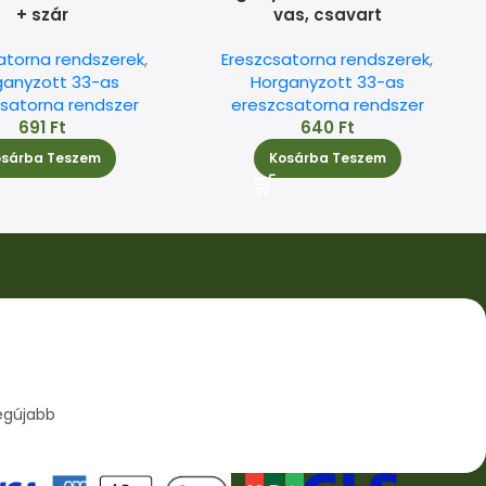
+ szár
vas, csavart
atorna rendszerek
,
Ereszcsatorna rendszerek
,
ganyzott 33-as
Horganyzott 33-as
satorna rendszer
ereszcsatorna rendszer
691
Ft
640
Ft
osárba Teszem
Kosárba Teszem
egújabb