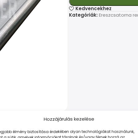
Kedvencekhez
Kategóriák:
Ereszcsatorna r
Hozzájárulás kezelése
legjobb élmény biztosítása érdekében olyan technológiákat használunk,
LEÍRÁS
TOVÁBBI INFORMÁCIÓK
FIZETÉS ÉS SZÁLLÍTÁS
t a sütik, amelyek információkat tárolnak és/vagy férnek hozzá az