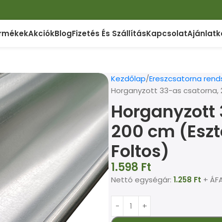
rmékek
Akciók
Blog
Fizetés És Szállítás
Kapcsolat
Ajánlatk
Kezdőlap
Ereszcsatorna rend
Horganyzott 33-as csatorna, 2
Horganyzott 
200 cm (Eszt
Foltos)
1.598
Ft
Nettó egységár:
1.258
Ft
+ ÁFA