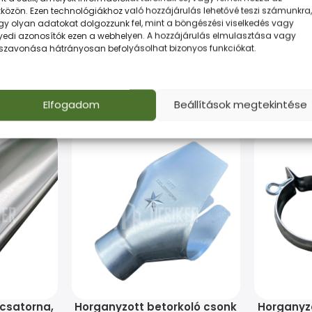
közön. Ezen technológiákhoz való hozzájárulás lehetővé teszi számunkra,
gy olyan adatokat dolgozzunk fel, mint a böngészési viselkedés vagy
 és gazdaságos megoldás minden munkához.
yedi azonosítók ezen a webhelyen. A hozzájárulás elmulasztása vagy
sszavonása hátrányosan befolyásolhat bizonyos funkciókat.
Elfogadom
Beállítások megtekintése
csatorna,
Horganyzott betorkoló csonk
Horganyzo