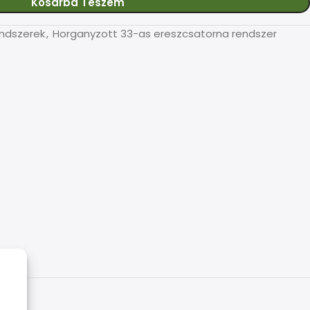
Kosárba Teszem
endszerek
,
Horganyzott 33-as ereszcsatorna rendszer