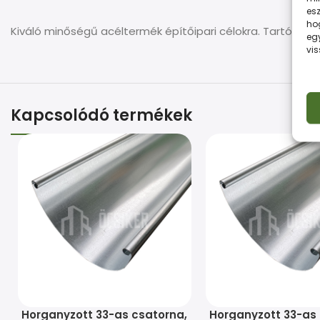
esz
ho
Kiváló minőségű acéltermék építőipari célokra. Tartós
eg
vi
Kapcsolódó termékek
Horganyzott 33-as csatorna,
Horganyzott 33-as 