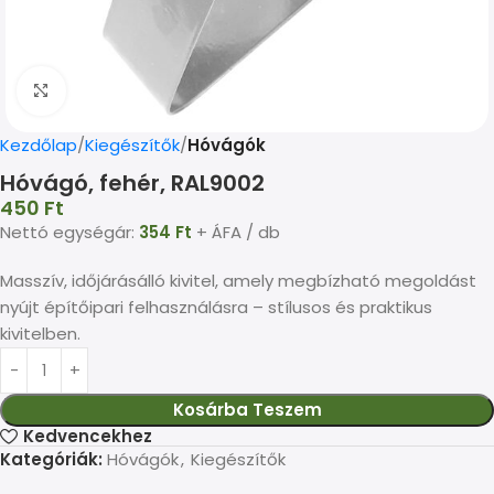
Kép nagyítása
Kezdőlap
Kiegészítők
Hóvágók
Hóvágó, fehér, RAL9002
450
Ft
Nettó egységár:
354
Ft
+ ÁFA / db
Masszív, időjárásálló kivitel, amely megbízható megoldást
nyújt építőipari felhasználásra – stílusos és praktikus
kivitelben.
Kosárba Teszem
Kedvencekhez
Kategóriák:
Hóvágók
,
Kiegészítők