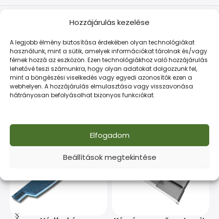
LEÍRÁS
TOVÁBBI INFORMÁCIÓK
FIZETÉS ÉS SZÁLLÍTÁS
Hozzájárulás kezelése
A legjobb élmény biztosítása érdekében olyan technológiákat
Kiváló minőségű acéltermék építőipari célokra. Tartós
használunk, mint a sütik, amelyek információkat tárolnak és/vagy
és gazdaságos megoldás minden munkához.
férnek hozzá az eszközön. Ezen technológiákhoz való hozzájárulás
lehetővé teszi számunkra, hogy olyan adatokat dolgozzunk fel,
mint a böngészési viselkedés vagy egyedi azonosítók ezen a
webhelyen. A hozzájárulás elmulasztása vagy visszavonása
hátrányosan befolyásolhat bizonyos funkciókat.
Kapcsolódó termékek
Elfogadom
Beállítások megtekintése