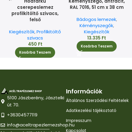
Hódfarkú
Kéményszegő, antracit,
cserepeslemez
RAL 7016, 51 cm x 38 cm
profilkitöltő szivacs,
Bádogos lemezek
,
felső
Kéményszegők
,
Kiegészítők
,
Profilkitöltő
Kiegészítők
szivacs
13.335
Ft
450
Ft
Kosárba Teszem
Kosárba Teszem
Információk
5100 Jászberény, Jásztelki
Általános Szerződési Feltételek
út 70.
Adatkezelési tájékoztató
+36304577119
Impresszum
info@aceltrapezlemezshop.hu
Kapcsolat