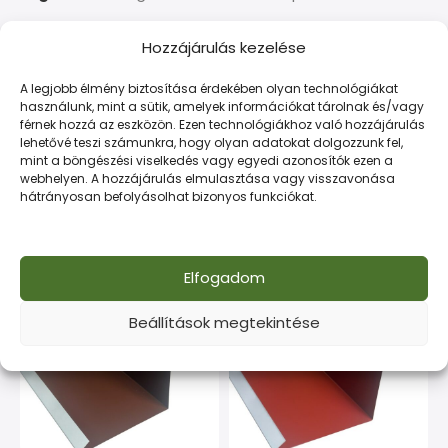
Hozzájárulás kezelése
LEÍRÁS
TOVÁBBI INFORMÁCIÓK
FIZETÉS ÉS SZÁLLÍTÁS
A legjobb élmény biztosítása érdekében olyan technológiákat
használunk, mint a sütik, amelyek információkat tárolnak és/vagy
Kiváló minőségű acéltermék építőipari célokra. Tartós
férnek hozzá az eszközön. Ezen technológiákhoz való hozzájárulás
lehetővé teszi számunkra, hogy olyan adatokat dolgozzunk fel,
és gazdaságos megoldás minden munkához.
mint a böngészési viselkedés vagy egyedi azonosítók ezen a
webhelyen. A hozzájárulás elmulasztása vagy visszavonása
hátrányosan befolyásolhat bizonyos funkciókat.
Kapcsolódó termékek
Elfogadom
Beállítások megtekintése