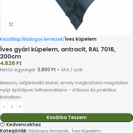
Kép nagyítása
Kezdőlap
Bádogos lemezek
Íves kúpelem
Íves gyári kúpelem, antracit, RAL 7016,
200cm
4.826
Ft
Nettó egységár:
3.800
Ft
+ ÁFA / szál
Masszív, időjárásálló kivitel, amely megbízható megoldást
nyújt építőipari felhasználásra – stílusos és praktikus
kivitelben.
Kosárba Teszem
Kedvencekhez
Kategóriák:
Bádogos lemezek
,
Íves kúpelem