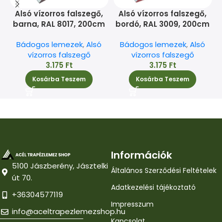
Alsó vízorros falszegő,
Alsó vízorros falszegő,
barna, RAL 8017, 200cm
bordó, RAL 3009, 200cm
Bádogos lemezek
,
Alsó
Bádogos lemezek
,
Alsó
vízorros falszegő
vízorros falszegő
3.175
Ft
3.175
Ft
Kosárba Teszem
Kosárba Teszem
Információk
5100 Jászberény, Jásztelki
Általános Szerződési Feltételek
út 70.
Adatkezelési tájékoztató
+36304577119
Impresszum
info@aceltrapezlemezshop.hu
Kapcsolat