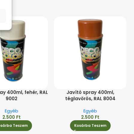
ay 400ml, fehér, RAL
Javító spray 400ml,
9002
téglavörös, RAL 8004
Egyéb
Egyéb
2.500
Ft
2.500
Ft
osárba Teszem
Kosárba Teszem