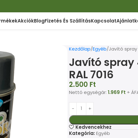
rmékek
Akciók
Blog
Fizetés És Szállítás
Kapcsolat
Ajánlatk
Kezdőlap
Egyéb
Javító spray 
Javító spray 
RAL 7016
2.500
Ft
Nettó egységár:
1.969
Ft
+ ÁFA
Kedvencekhez
Kategória:
Egyéb