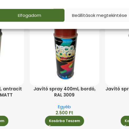
Elfogadom
Beállítások megtekintése
, antracit
Javító spray 400ml, bordó,
Javító spr
6 MATT
RAL 3009
Egyéb
2.500
Ft
em
Kosárba Teszem
K