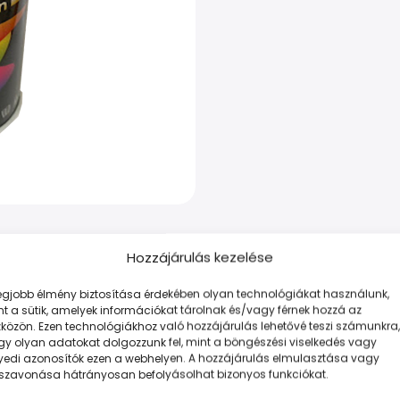
Hozzájárulás kezelése
LEÍRÁS
TOVÁBBI INFORMÁCIÓK
FIZETÉS ÉS SZÁLLÍTÁS
legjobb élmény biztosítása érdekében olyan technológiákat használunk,
t a sütik, amelyek információkat tárolnak és/vagy férnek hozzá az
 és gazdaságos megoldás minden munkához.
közön. Ezen technológiákhoz való hozzájárulás lehetővé teszi számunkra,
gy olyan adatokat dolgozzunk fel, mint a böngészési viselkedés vagy
yedi azonosítók ezen a webhelyen. A hozzájárulás elmulasztása vagy
sszavonása hátrányosan befolyásolhat bizonyos funkciókat.