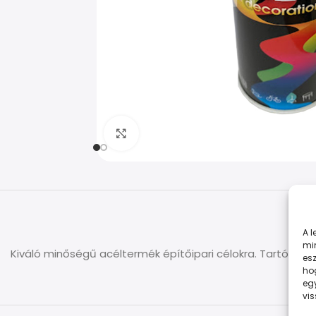
Kép nagyítása
A 
min
Kiváló minőségű acéltermék építőipari célokra. Tartós
esz
ho
eg
vi