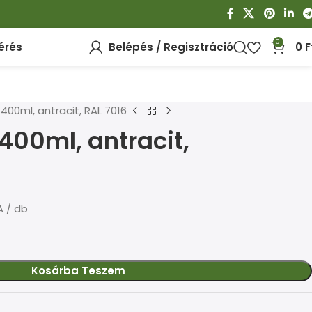
0
érés
Belépés / Regisztráció
0
F
400ml, antracit, RAL 7016
400ml, antracit,
 / db
Kosárba Teszem