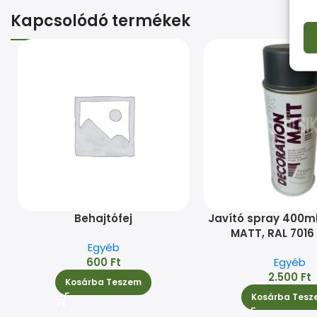
Kapcsolódó termékek
Behajtófej
Javító spray 400ml
MATT, RAL 701
Egyéb
600
Ft
Egyéb
2.500
Ft
Kosárba Teszem
Kosárba Tesz