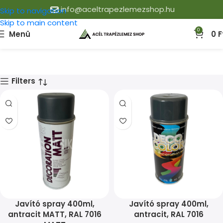
info@aceltrapezlemezshop.hu
Skip to navigation
Skip to main content
0
Menü
0
F
Filters
Javító spray 400ml,
Javító spray 400ml,
antracit MATT, RAL 7016
antracit, RAL 7016