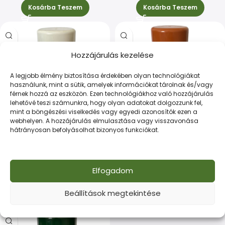
Kosárba Teszem
Kosárba Teszem
Hozzájárulás kezelése
A legjobb élmény biztosítása érdekében olyan technológiákat
használunk, mint a sütik, amelyek információkat tárolnak és/vagy
férnek hozzá az eszközön. Ezen technológiákhoz való hozzájárulás
lehetővé teszi számunkra, hogy olyan adatokat dolgozzunk fel,
mint a böngészési viselkedés vagy egyedi azonosítók ezen a
webhelyen. A hozzájárulás elmulasztása vagy visszavonása
hátrányosan befolyásolhat bizonyos funkciókat.
Javító spray 400ml, fehér,
Javító spray 400ml,
RAL 9002
téglavörös, RAL 8004
Egyéb
Egyéb
Elfogadom
2.500
Ft
2.500
Ft
Beállítások megtekintése
Kosárba Teszem
Kosárba Teszem