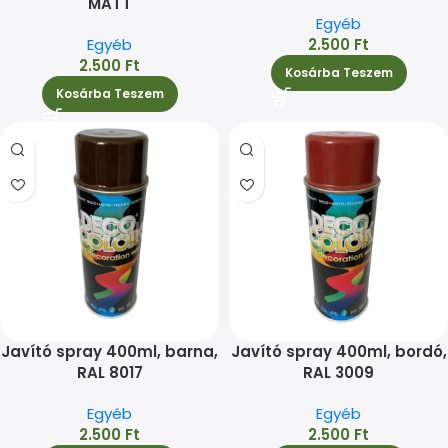
MATT
Egyéb
Egyéb
2.500
Ft
2.500
Ft
Kosárba Teszem
Kosárba Teszem
Javító spray 400ml, barna,
Javító spray 400ml, bordó,
RAL 8017
RAL 3009
Egyéb
Egyéb
2.500
Ft
2.500
Ft