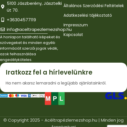
5100 Jászberény, Jásztelki
Általános Szerződési Feltételek
út 70.
Adatkezelési tájékoztató
+36304577119
Impresszum
info@aceltrapezlemezshop.hu
Kapcsolat
A honlapon található képeket és
szövegeket és minden egyéb
információt szerzői jogok védik,
azok felhasználása
engedélyköteles.
Iratkozz fel a hírlevelünkre
Ha nem akarsz lemaradni a legújabb ajánlatainkról.
© Copyright 2025 - Acéltrapézlemezshop.hu | Minden jog
fenntartva!