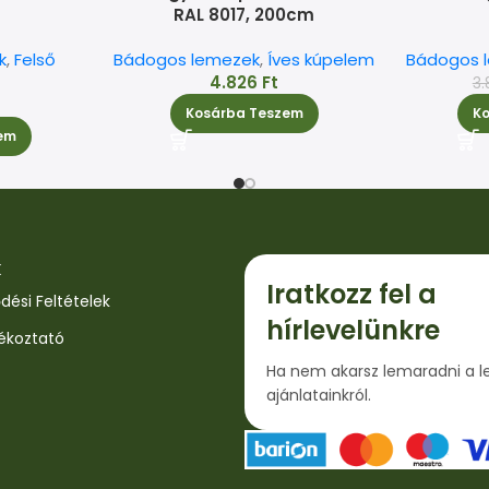
RAL 8017, 200cm
k
,
Felső
Bádogos lemezek
,
Íves kúpelem
Bádogos 
4.826
Ft
3.
Kosárba Teszem
K
em
k
Iratkozz fel a
dési Feltételek
hírlevelünkre
jékoztató
Ha nem akarsz lemaradni a l
ajánlatainkról.