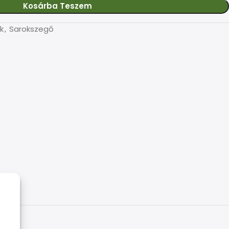
Kosárba Teszem
k
,
Sarokszegő