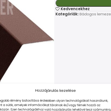
Kedvencekhez
Kategóriák:
Bádogos lemeze
Hozzájárulás kezelése
legjobb élmény biztosítása érdekében olyan technológiákat használunk,
t a sütik, amelyek információkat tárolnak és/vagy férnek hozzá az
LEÍRÁS
TOVÁBBI INFORMÁCIÓK
FIZETÉS ÉS SZÁLLÍTÁS
közön. Ezen technológiákhoz való hozzájárulás lehetővé teszi számunkra,