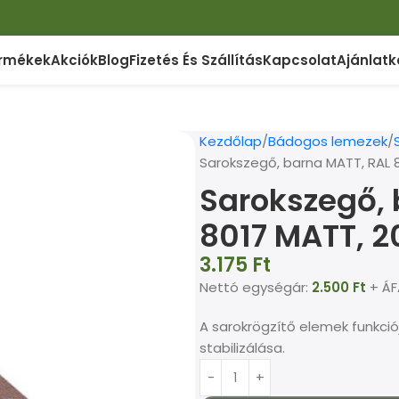
rmékek
Akciók
Blog
Fizetés És Szállítás
Kapcsolat
Ajánlatk
Kezdőlap
Bádogos lemezek
Sarokszegő, barna MATT, RAL 
Sarokszegő, 
8017 MATT, 
3.175
Ft
Nettó egységár:
2.500
Ft
+ ÁF
A sarokrögzítő elemek funkció
stabilizálása.