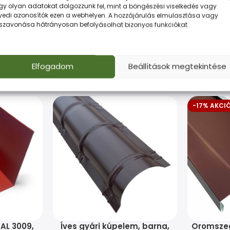
gy olyan adatokat dolgozzunk fel, mint a böngészési viselkedés vagy
yedi azonosítók ezen a webhelyen. A hozzájárulás elmulasztása vagy
ikus megerősítése és stabilizálása.
sszavonása hátrányosan befolyásolhat bizonyos funkciókat.
Elfogadom
Beállítások megtekintése
-17% AKCI
RAL 3009,
Íves gyári kúpelem, barna,
Oromszeg