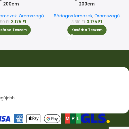
200cm
200cm
lemezek
,
Oromszegő
Bádogos lemezek
,
Oromszegő
3.175
Ft
3.175
Ft
810
Ft
3.810
Ft
osárba Teszem
Kosárba Teszem
egújabb