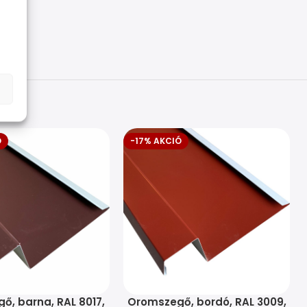
Ó
-17% AKCIÓ
ő, barna, RAL 8017,
Oromszegő, bordó, RAL 3009,