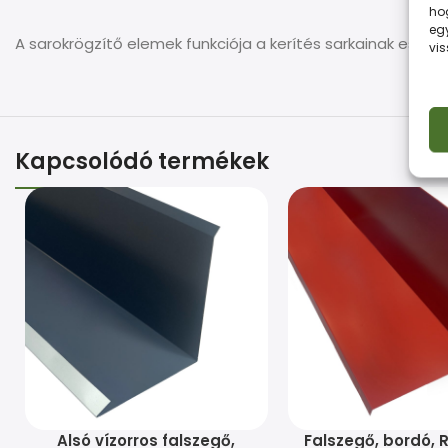
ho
eg
A sarokrögzítő elemek funkciója a kerítés sarkainak esztét
vi
Kapcsolódó termékek
Alsó vízorros falszegő,
Falszegő, bordó, 