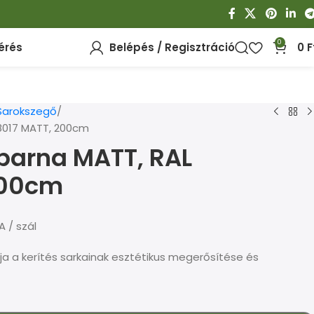
0
érés
Belépés / Regisztráció
0
F
Sarokszegő
8017 MATT, 200cm
barna MATT, RAL
200cm
A / szál
ja a kerítés sarkainak esztétikus megerősítése és