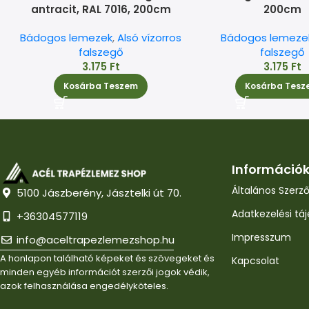
antracit, RAL 7016, 200cm
200cm
Bádogos lemezek
,
Alsó vízorros
Bádogos lemeze
falszegő
falszegő
3.175
Ft
3.175
Ft
Kosárba Teszem
Kosárba Tesz
Információ
Általános Szerző
5100 Jászberény, Jásztelki út 70.
Adatkezelési tá
+36304577119
Impresszum
info@aceltrapezlemezshop.hu
A honlapon található képeket és szövegeket és
Kapcsolat
minden egyéb információt szerzői jogok védik,
azok felhasználása engedélyköteles.