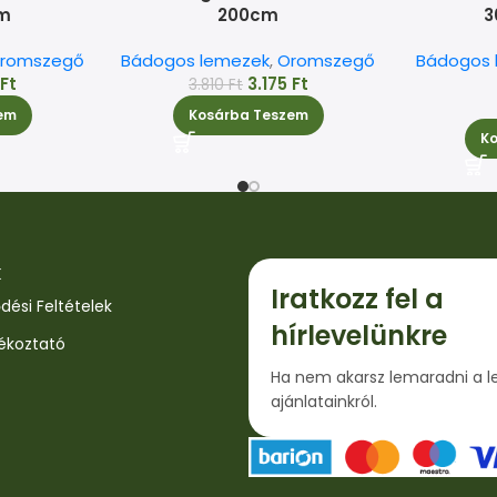
cm
200cm
3
romszegő
Bádogos lemezek
,
Oromszegő
Bádogos 
5
Ft
3.175
Ft
3.810
Ft
em
Kosárba Teszem
K
k
Iratkozz fel a
dési Feltételek
hírlevelünkre
jékoztató
Ha nem akarsz lemaradni a l
ajánlatainkról.