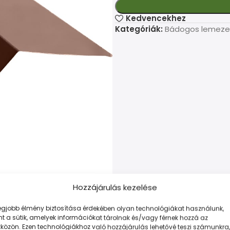
Kedvencekhez
Kategóriák:
Bádogos lemeze
Hozzájárulás kezelése
legjobb élmény biztosítása érdekében olyan technológiákat használunk,
t a sütik, amelyek információkat tárolnak és/vagy férnek hozzá az
LEÍRÁS
TOVÁBBI INFORMÁCIÓK
FIZETÉS ÉS SZÁLLÍTÁS
közön. Ezen technológiákhoz való hozzájárulás lehetővé teszi számunkra,