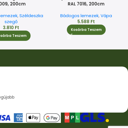
009, 200cm
RAL 7016, 200cm
lemezek
,
Széldeszka
Bádogos lemezek
,
Vápa
szegő
5.588
Ft
3.810
Ft
Kosárba Teszem
osárba Teszem
egújabb