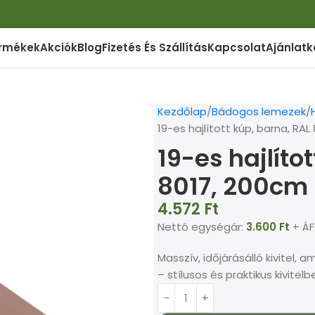
rmékek
Akciók
Blog
Fizetés És Szállítás
Kapcsolat
Ajánlatk
Kezdőlap
Bádogos lemezek
19-es hajlított kúp, barna, RAL
19-es hajlíto
8017, 200cm
4.572
Ft
Nettó egységár:
3.600
Ft
+ ÁF
Masszív, időjárásálló kivitel,
– stílusos és praktikus kivitelb