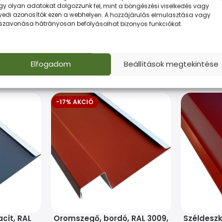
gy olyan adatokat dolgozzunk fel, mint a böngészési viselkedés vagy
yedi azonosítók ezen a webhelyen. A hozzájárulás elmulasztása vagy
 és gazdaságos megoldás minden munkához.
sszavonása hátrányosan befolyásolhat bizonyos funkciókat.
Elfogadom
Beállítások megtekintése
-17% AKCIÓ
cit, RAL
Oromszegő, bordó, RAL 3009,
Széldeszk