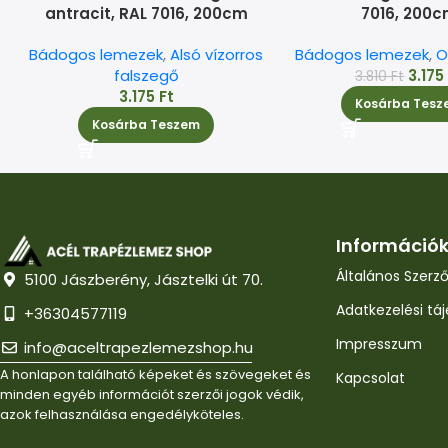
antracit, RAL 7016, 200cm
7016, 200
Bádogos lemezek
,
Alsó vízorros
Bádogos lemezek
,
O
falszegő
3.17
3.810
Ft
3.175
Ft
Kosárba Tesz
Kosárba Teszem
Információ
Általános Szerző
5100 Jászberény, Jásztelki út 70.
Adatkezelési tá
+36304577119
Impresszum
info@aceltrapezlemezshop.hu
A honlapon található képeket és szövegeket és
Kapcsolat
minden egyéb információt szerzői jogok védik,
azok felhasználása engedélyköteles.