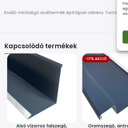
ho
eg
Kiváló minőségű acéltermék építőipari célokra. Tartós
vi
Kapcsolódó termékek
-17% AKCIÓ
Alsó vízorros falszegő,
Oromszegő, antra