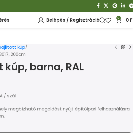
0
érés
Belépés / Regisztráció
0
F
Hajlított kúp
 8017, 200cm
tt kúp, barna, RAL
A / szál
 amely megbízható megoldást nyújt építőipari felhasználásra
en.