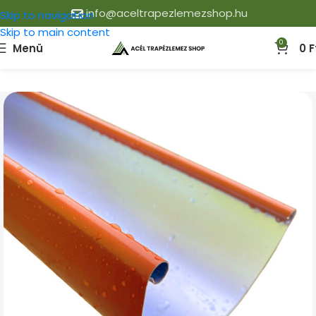
info@aceltrapezlemezshop.hu
Skip to navigation
Skip to main content
0
Menü
0
F