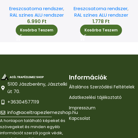
Ereszcsatorna rendszer
,
Ereszcsatorna rendszer
,
RAL színes ALU rendszer
RAL színes ALU rendszer
6.990
Ft
1.778
Ft
Kosárba Teszem
Kosárba Teszem
Információk
5100 Jászberény, Jásztelki
Általános Szerződési Feltételek
út 70.
Adatkezelési tájékoztató
+36304577119
Impresszum
info@aceltrapezlemezshop.hu
Kapcsolat
A honlapon található képeket és
szövegeket és minden egyéb
információt szerzői jogok védik,