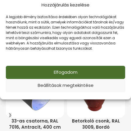
TOVÁBBI INFORMÁCIÓK
FIZETÉS ÉS SZÁLLÍTÁS
Hozzájárulás kezelése
A legjobb élmény biztosítása érdekében olyan technológiákat
használunk, mint a sütik, amelyek információkat tárolnak és/vagy
HOSSZÚSÁG
4000 mm
férnek hozzá az eszközön. Ezen technológiákhoz való hozzájárulás
lehetővé teszi számunkra, hogy olyan adatokat dolgozzunk fel,
mint a böngészési viselkedés vagy egyedi azonosítók ezen a
webhelyen. A hozzájárulás elmulasztása vagy visszavonása
hátrányosan befolyásolhat bizonyos funkciókat.
Kapcsolódó termékek
Elfogadom
Beállítások megtekintése
33-as csatorna, RAL
Betorkoló csonk, RAL
7016, Antracit, 400 cm
3009, Bordó