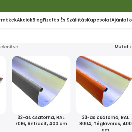
rmékek
Akciók
Blog
Fizetés És Szállítás
Kapcsolat
Ajánlatk
jelenítve
Mutat
L
33-as csatorna, RAL
33-as csatorna, RAL
m
7016, Antracit, 400 cm
8004, Téglavörös, 400
cm