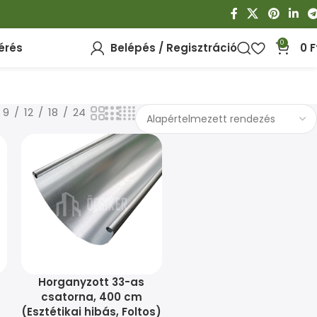
0
érés
Belépés / Regisztráció
0
F
9
12
18
24
Horganyzott 33-as
csatorna, 400 cm
(Esztétikai hibás, Foltos)