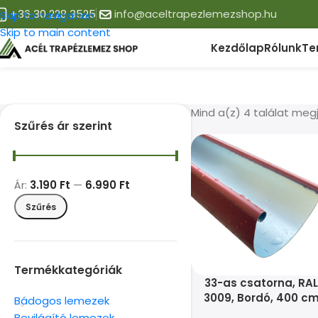
+36 30 228 3525
info@aceltrapezlemezshop.hu
Skip to navigation
Skip to main content
Kezdőlap
Rólunk
Te
Mind a(z) 4 találat meg
Szűrés ár szerint
Ár:
3.190 Ft
—
6.990 Ft
Szűrés
Termékkategóriák
33-as csatorna, RA
3009, Bordó, 400 c
Bádogos lemezek
Bevilágító lemezek