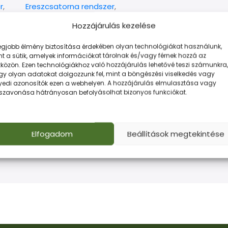
r
,
Ereszcsatorna rendszer
,
er
RAL színes ALU rendszer
Ereszcsatorna rendszer
,
Hozzájárulás kezelése
6.990
Ft
RAL színes ALU rendszer
6.990
Ft
Kosárba Teszem
legjobb élmény biztosítása érdekében olyan technológiákat használunk,
Kosárba Teszem
t a sütik, amelyek információkat tárolnak és/vagy férnek hozzá az
közön. Ezen technológiákhoz való hozzájárulás lehetővé teszi számunkra,
gy olyan adatokat dolgozzunk fel, mint a böngészési viselkedés vagy
yedi azonosítók ezen a webhelyen. A hozzájárulás elmulasztása vagy
sszavonása hátrányosan befolyásolhat bizonyos funkciókat.
Elfogadom
Beállítások megtekintése