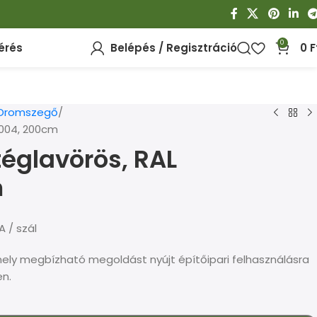
0
érés
Belépés / Regisztráció
0
F
Oromszegő
8004, 200cm
églavörös, RAL
m
A / szál
 amely megbízható megoldást nyújt építőipari felhasználásra
en.