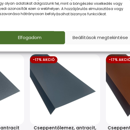
gy olyan adatokat dolgozzunk fel, mint a böngészési viselkedés vagy
yedi azonosítók ezen a webhelyen. A hozzájárulás elmulasztása vagy
 és gazdaságos megoldás minden munkához.
sszavonása hátrányosan befolyásolhat bizonyos funkciókat.
Elfogadom
Beállítások megtekintése
-17% AKCIÓ
-17% AKCI
antracit
Cseppentőlemez, antracit,
Cseppent