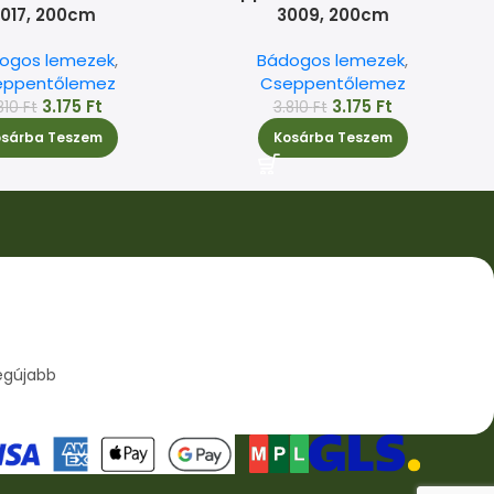
017, 200cm
3009, 200cm
ogos lemezek
,
Bádogos lemezek
,
eppentőlemez
Cseppentőlemez
3.175
Ft
3.175
Ft
810
Ft
3.810
Ft
osárba Teszem
Kosárba Teszem
egújabb