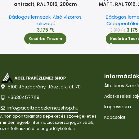
antracit, RAL 7016, 200cm
MATT, RAL 7016,
Bádogos lemezek
,
Alsó vízorros
Bádogos leme
falszegő
Cseppentőle
3.175
Ft
3.17
3.810
Ft
Kosárba Teszem
Kosárba Tesz
Információ
Általános Szerző
5100 Jászberény, Jásztelki út 70.
Adatkezelési tá
+36304577119
Impresszum
info@aceltrapezlemezshop.hu
A honlapon található képeket és szövegeket és
Kapcsolat
minden egyéb információt szerzői jogok védik,
azok felhasználása engedélyköteles.