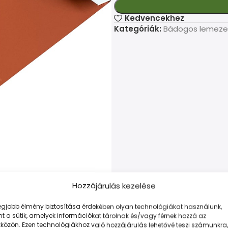
Kedvencekhez
Kategóriák:
Bádogos lemeze
Hozzájárulás kezelése
legjobb élmény biztosítása érdekében olyan technológiákat használunk,
t a sütik, amelyek információkat tárolnak és/vagy férnek hozzá az
LEÍRÁS
TOVÁBBI INFORMÁCIÓK
FIZETÉS ÉS SZÁLLÍTÁS
közön. Ezen technológiákhoz való hozzájárulás lehetővé teszi számunkra,