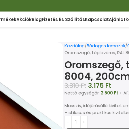
rmékek
Akciók
Blog
Fizetés És Szállítás
Kapcsolat
Ajánlatk
Kezdőlap
Bádogos lemezek
Oromszegő, téglavörös, RAL 
Oromszegő, t
8004, 200c
3.810
Ft
3.175
Ft
Nettó egységár:
2.500
Ft
+ ÁF
Masszív, időjárásálló kivitel,
– stílusos és praktikus kivitelb