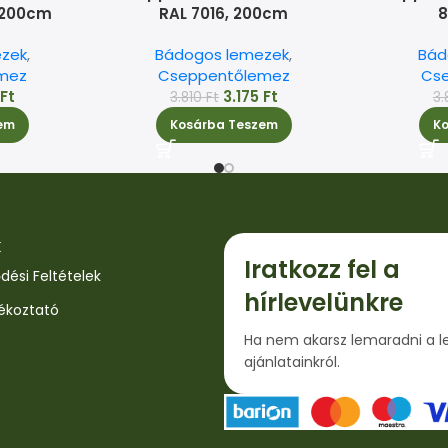
 200cm
RAL 7016, 200cm
8
zek
,
Bádogos lemezek
,
Bád
mez
Cseppentőlemez
Cs
5
Ft
3.175
Ft
3.810
Ft
3.
em
Kosárba Teszem
K
k
Iratkozz fel a
dési Feltételek
hírlevelünkre
jékoztató
Ha nem akarsz lemaradni a l
ajánlatainkról.