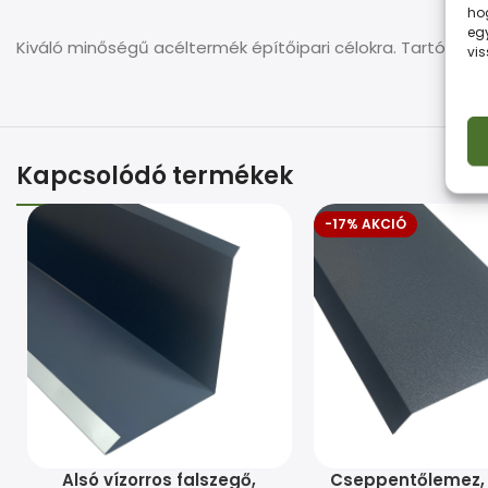
ho
eg
Kiváló minőségű acéltermék építőipari célokra. Tartós
vi
Kapcsolódó termékek
-17% AKCIÓ
Alsó vízorros falszegő,
Cseppentőlemez, 