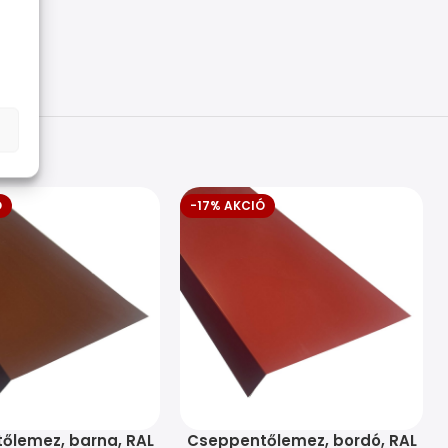
Ó
-17% AKCIÓ
őlemez, barna, RAL
Cseppentőlemez, bordó, RAL