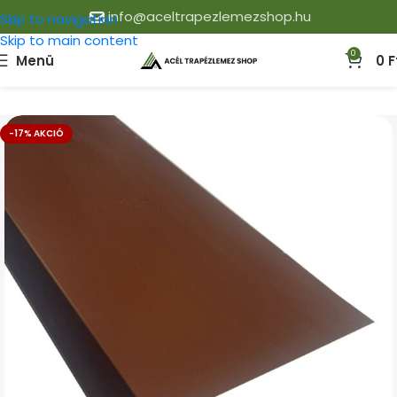
info@aceltrapezlemezshop.hu
Skip to navigation
Skip to main content
0
Menü
0
F
-17% AKCIÓ