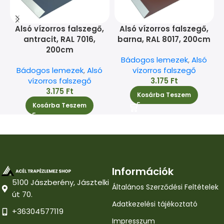
Alsó vízorros falszegő,
Alsó vízorros falszegő,
antracit, RAL 7016,
barna, RAL 8017, 200cm
200cm
Bádogos lemezek
,
Alsó
Bádogos lemezek
,
Alsó
vízorros falszegő
vízorros falszegő
3.175
Ft
3.175
Ft
Kosárba Teszem
Kosárba Teszem
Információk
5100 Jászberény, Jásztelki
Általános Szerződési Feltételek
út 70.
Adatkezelési tájékoztató
+36304577119
Impresszum