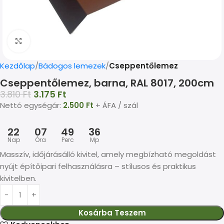
Kép nagyítása
Kezdőlap
Bádogos lemezek
Cseppentőlemez
Cseppentőlemez, barna, RAL 8017, 200cm
3.810
Ft
3.175
Ft
Nettó egységár:
2.500
Ft
+ ÁFA / szál
22
07
49
35
Nap
Óra
Perc
Mp
Masszív, időjárásálló kivitel, amely megbízható megoldást
nyújt építőipari felhasználásra – stílusos és praktikus
kivitelben.
Kosárba Teszem