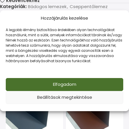
Kedvencekhez
Kategóriák:
Bádogos lemezek
,
Cseppentőlemez
Hozzájárulás kezelése
LEÍRÁS
TOVÁBBI INFORMÁCIÓK
FIZETÉS ÉS SZÁLLÍTÁS
A legjobb élmény biztosítása érdekében olyan technológiákat
használunk, mint a sütik, amelyek információkat tárolnak és/vagy
férnek hozzá az eszközön. Ezen technológiákhoz való hozzájárulás
Kiváló minőségű acéltermék építőipari célokra. Tartós
lehetővé teszi számunkra, hogy olyan adatokat dolgozzunk fel,
és gazdaságos megoldás minden munkához.
mint a böngészési viselkedés vagy egyedi azonosítók ezen a
webhelyen. A hozzájárulás elmulasztása vagy visszavonása
hátrányosan befolyásolhat bizonyos funkciókat.
Kapcsolódó termékek
Elfogadom
Beállítások megtekintése