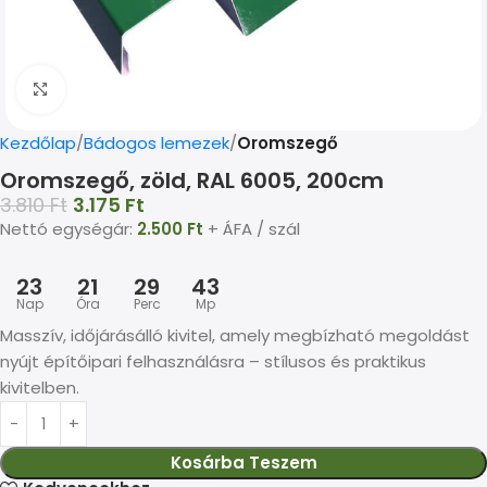
Kép nagyítása
Kezdőlap
Bádogos lemezek
Oromszegő
Oromszegő, zöld, RAL 6005, 200cm
3.810
Ft
3.175
Ft
Nettó egységár:
2.500
Ft
+ ÁFA / szál
23
21
29
43
Nap
Óra
Perc
Mp
Masszív, időjárásálló kivitel, amely megbízható megoldást
nyújt építőipari felhasználásra – stílusos és praktikus
kivitelben.
Kosárba Teszem