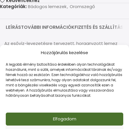
Kedvencekhez
Kategóriák:
Bádogos lemezek
,
Oromszegő
LEÍRÁS
TOVÁBBI INFORMÁCIÓK
FIZETÉS ÉS SZÁLLÍTÁS
Az esővíz-levezetésre tervezett, horganyzott lemez
oromszegő tökéletes megoldást nyújt tetők esetén. A
Hozzájárulás kezelése
lemezeket úgy terveztük, hogy tökéletesen
illeszkedjenek a tető színéhez, így esztétikailag is
A legjobb élmény biztosítása érdekében olyan technológiákat
használunk, mint a sütik, amelyek információkat tárolnak és/vagy
harmonizálnak. A szegélyek tervezésénél figyelembe
férnek hozzá az eszközön. Ezen technológiákhoz való hozzájárulás
vettük a hőmérséklet változások hatásait, és olyan
lehetővé teszi számunkra, hogy olyan adatokat dolgozzunk fel,
rugalmas kialakítást alkalmaztunk, amely lehetővé teszi
mint a böngészési viselkedés vagy egyedi azonosítók ezen a
webhelyen. A hozzájárulás elmulasztása vagy visszavonása
számukra, hogy szabadon táguljanak vagy húzódjanak
hátrányosan befolyásolhat bizonyos funkciókat.
össze, ezzel elkerülve a feszültség kialakulását.
Rögzítésüket olyan módon végeztük, hogy ellenálljanak
a szél nyomásának és szívóerejének, így biztosítva a
Elfogadom
stabil és hosszú élettartamú működést.