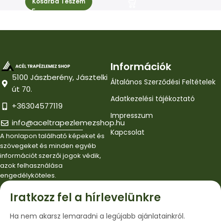
Kosárba Teszem
Információk
5100 Jászberény, Jásztelki
Általános Szerződési Feltételek
út 70.
Adatkezelési tájékoztató
+36304577119
Impresszum
info@aceltrapezlemezshop.hu
Kapcsolat
A honlapon található képeket és
szövegeket és minden egyéb
információt szerzői jogok védik,
azok felhasználása
engedélyköteles.
Iratkozz fel a hírlevelünkre
Ha nem akarsz lemaradni a legújabb ajánlatainkról.