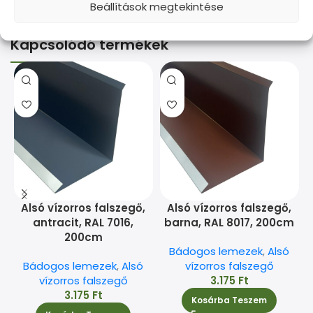
Beállítások megtekintése
Kapcsolódó termékek
Alsó vízorros falszegő,
Alsó vízorros falszegő,
antracit, RAL 7016,
barna, RAL 8017, 200cm
200cm
Bádogos lemezek
,
Alsó
Bádogos lemezek
,
Alsó
vízorros falszegő
vízorros falszegő
3.175
Ft
3.175
Ft
Kosárba Teszem