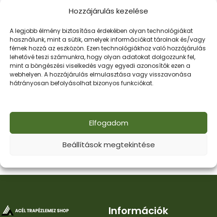
Gipszkarton profilok
,
CW
Gipszkarton profilok
,
UW
Hozzájárulás kezelése
50/75/100
50/75/100
430
Ft
–
1.290
Ft
350
Ft
–
1.400
Ft
A legjobb élmény biztosítása érdekében olyan technológiákat
Opciók Választása
Opciók Választása
használunk, mint a sütik, amelyek információkat tárolnak és/vagy
férnek hozzá az eszközön. Ezen technológiákhoz való hozzájárulás
lehetővé teszi számunkra, hogy olyan adatokat dolgozzunk fel,
mint a böngészési viselkedés vagy egyedi azonosítók ezen a
webhelyen. A hozzájárulás elmulasztása vagy visszavonása
hátrányosan befolyásolhat bizonyos funkciókat.
Elfogadom
Beállítások megtekintése
Információk