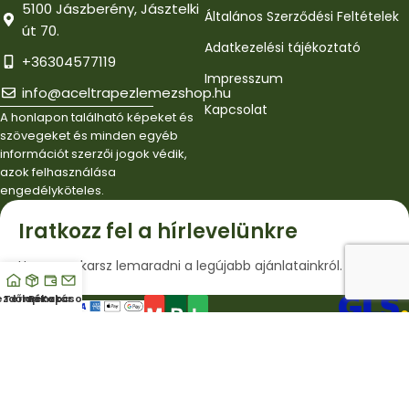
5100 Jászberény, Jásztelki
Általános Szerződési Feltételek
út 70.
Adatkezelési tájékoztató
+36304577119
Impresszum
info@aceltrapezlemezshop.hu
Kapcsolat
A honlapon található képeket és
szövegeket és minden egyéb
információt szerzői jogok védik,
azok felhasználása
engedélyköteles.
Iratkozz fel a hírlevelünkre
Ha nem akarsz lemaradni a legújabb ajánlatainkról.
ezdőlap
Termékek
Pénztár
Kapcsolat
© Copyright 2025 - Acéltrapézlemezshop.hu | Minden jog
fenntartva!