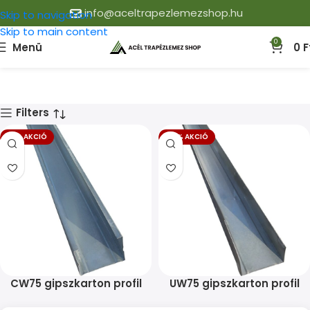
info@aceltrapezlemezshop.hu
Skip to navigation
Skip to main content
0
Menü
0
F
Filters
-9% AKCIÓ
-10% AKCIÓ
CW75 gipszkarton profil
UW75 gipszkarton profil