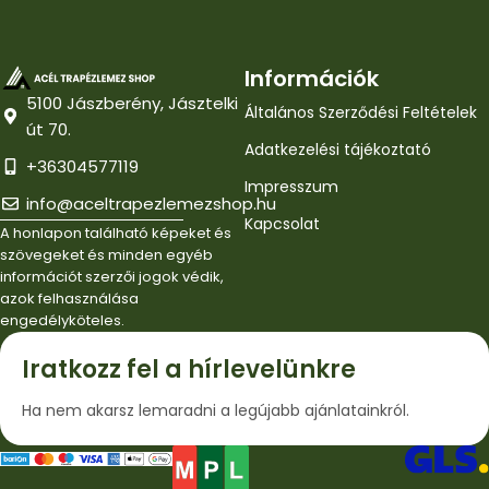
Információk
5100 Jászberény, Jásztelki
Általános Szerződési Feltételek
út 70.
Adatkezelési tájékoztató
+36304577119
Impresszum
info@aceltrapezlemezshop.hu
Kapcsolat
A honlapon található képeket és
szövegeket és minden egyéb
információt szerzői jogok védik,
azok felhasználása
engedélyköteles.
Iratkozz fel a hírlevelünkre
Ha nem akarsz lemaradni a legújabb ajánlatainkról.