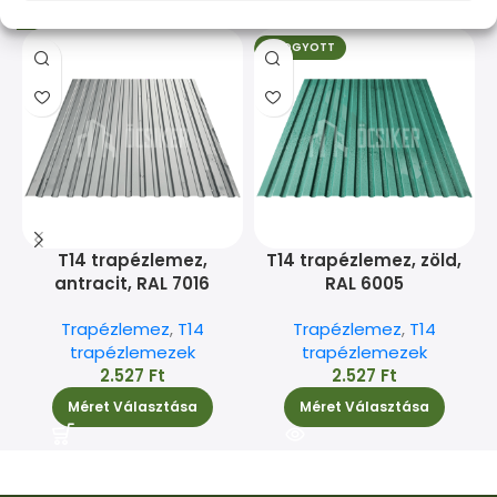
Kapcsolódó termékek
ELFOGYOTT
T14 trapézlemez,
T14 trapézlemez, zöld,
antracit, RAL 7016
RAL 6005
Trapézlemez
,
T14
Trapézlemez
,
T14
trapézlemezek
trapézlemezek
2.527
Ft
2.527
Ft
Méret Választása
Méret Választása