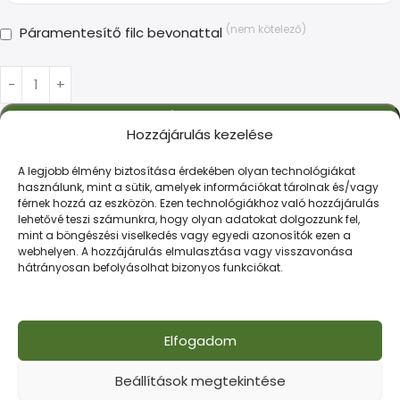
(nem kötelező)
Páramentesítő filc bevonattal
Kosárba Teszem
Hozzájárulás kezelése
Kedvencekhez
Kategóriák:
T35 trapézlemezek
,
Trapézlemez
A legjobb élmény biztosítása érdekében olyan technológiákat
használunk, mint a sütik, amelyek információkat tárolnak és/vagy
férnek hozzá az eszközön. Ezen technológiákhoz való hozzájárulás
LEÍRÁS
TOVÁBBI INFORMÁCIÓK
FIZETÉS ÉS SZÁLLÍTÁS
lehetővé teszi számunkra, hogy olyan adatokat dolgozzunk fel,
mint a böngészési viselkedés vagy egyedi azonosítók ezen a
webhelyen. A hozzájárulás elmulasztása vagy visszavonása
hátrányosan befolyásolhat bizonyos funkciókat.
Hosszú élettartamú trapézlemez, mely ellenáll az
időjárás viszontagságainak. Hatékony választás tető-
és homlokzatfedéshez.
Elfogadom
Beállítások megtekintése