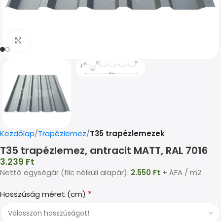
Kép nagyítása
Kezdőlap
Trapézlemez
T35 trapézlemezek
T35 trapézlemez, antracit MATT, RAL 7016
3.239
Ft
Nettó egységár (filc nélküli alapár):
2.550
Ft
+ ÁFA / m2
*
Hosszúság méret (cm)