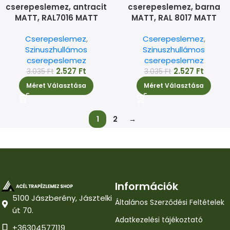
cserepeslemez, antracit
cserepeslemez, barna
MATT, RAL7016 MATT
MATT, RAL 8017 MATT
Cserepeslemez
,
Cserepeslemez
,
Szinuszhullámos
Szinuszhullámos
cserepeslemez
cserepeslemez
2.527
Ft
2.527
Ft
3.035
Ft
3.035
Ft
Méret Választása
Méret Választása
1
2
→
Információk
5100 Jászberény, Jásztelki
Általános Szerződési Feltételek
út 70.
Adatkezelési tájékoztató
+36304577119