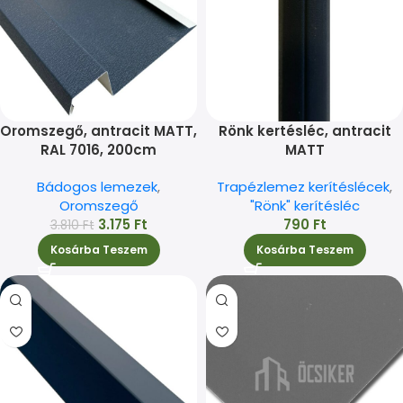
Oromszegő, antracit MATT,
Rönk kertésléc, antracit
RAL 7016, 200cm
MATT
Bádogos lemezek
,
Trapézlemez kerítéslécek
,
Oromszegő
"Rönk" kerítésléc
3.175
Ft
790
Ft
3.810
Ft
Kosárba Teszem
Kosárba Teszem