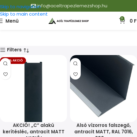
info@aceltrapezlemezshop.hu
Skip to navigation
Skip to main content
0
Menü
0
F
Filters
-20% AKCIÓ
AKCIÓ! „C” alakú
Alsó vízorros falszegő,
kerítésléc, antracit MATT
antracit MATT, RAL 7016,