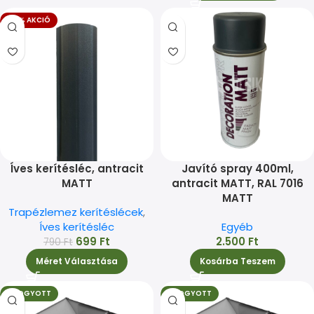
-12% AKCIÓ
Íves kerítésléc, antracit
Javító spray 400ml,
MATT
antracit MATT, RAL 7016
MATT
Trapézlemez kerítéslécek
,
Íves kerítésléc
Egyéb
699
Ft
2.500
Ft
790
Ft
Méret Választása
Kosárba Teszem
ELFOGYOTT
ELFOGYOTT