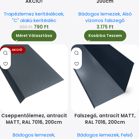
AKCIÓ!
200cm
Trapézlemez kerítéslécek
,
Bádogos lemezek
,
Alsó
"C" alakú kerítésléc
vízorros falszegő
790
Ft
3.175
Ft
990
Ft
Méret Választása
Kosárba Teszem
-17% AKCIÓ
Cseppentőlemez, antracit
Falszegő, antracit MATT,
MATT, RAL 7016, 200cm
RAL 7016, 200cm
Bádogos lemezek
,
Bádogos lemezek
,
Felső