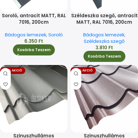
Soroló, antracit MATT, RAL
Széldeszka szegő, antracit
7016, 200cm
MATT, RAL 7016, 200cm
Bádogos lemezek
,
Soroló
Bádogos lemezek
,
6.350
Ft
Széldeszka szegő
3.810
Ft
Kosárba Teszem
Kosárba Teszem
-17% AKCIÓ
-17% AKCIÓ
Szinuszhullámos
Szinuszhullámos