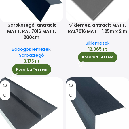
Sarokszegő, antracit
Síklemez, antracit MATT,
MATT, RAL 7016 MATT,
RAL7016 MATT, 1,25m x 2 m
200cm
Síklemezek
Bádogos lemezek
,
12.065
Ft
Sarokszegő
Kosárba Teszem
3.175
Ft
Kosárba Teszem