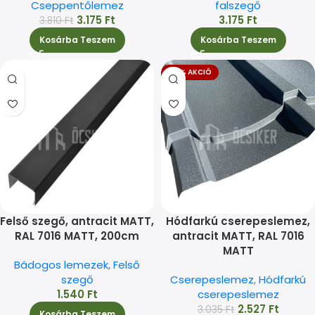
Cseppentőlemez
falszegő
3.175
Ft
3.175
Ft
3.810
Ft
Kosárba Teszem
Kosárba Teszem
-17% AKCIÓ
Felső szegő, antracit MATT,
Hódfarkú cserepeslemez,
RAL 7016 MATT, 200cm
antracit MATT, RAL 7016
MATT
Bádogos lemezek
,
Felső
szegő
Cserepeslemez
,
Hódfarkú
1.540
Ft
cserepeslemez
2.527
Ft
3.035
Ft
Kosárba Teszem