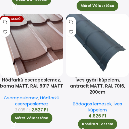
Méret Választása
-17% AKCIÓ
Hódfarkú cserepeslemez,
Íves gyári kúpelem,
barna MATT, RAL 8017 MATT
antracit MATT, RAL 7016,
200cm
Cserepeslemez
,
Hódfarkú
cserepeslemez
Bádogos lemezek
,
Íves
2.527
Ft
kúpelem
3.035
Ft
4.826
Ft
Méret Választása
Kosárba Teszem