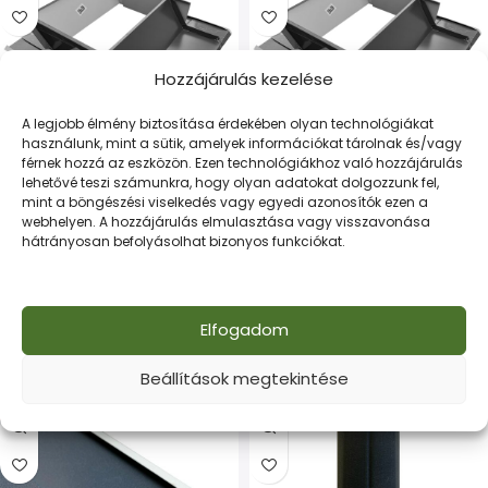
Hozzájárulás kezelése
A legjobb élmény biztosítása érdekében olyan technológiákat
használunk, mint a sütik, amelyek információkat tárolnak és/vagy
férnek hozzá az eszközön. Ezen technológiákhoz való hozzájárulás
lehetővé teszi számunkra, hogy olyan adatokat dolgozzunk fel,
Kéményszegő, antracit
Kéményszegő, antracit
mint a böngészési viselkedés vagy egyedi azonosítók ezen a
MATT, RAL 7016 MATT, 38
MATT, RAL 7016 MATT, 51 cm
webhelyen. A hozzájárulás elmulasztása vagy visszavonása
hátrányosan befolyásolhat bizonyos funkciókat.
cm x 38 cm
x 38 cm
Bádogos lemezek
,
Bádogos lemezek
,
Kéményszegők
,
Kiegészítők
Kéményszegők
,
Kiegészítők
Elfogadom
13.335
Ft
13.335
Ft
Tovább Olvasom
Tovább Olvasom
Beállítások megtekintése
-17% AKCIÓ