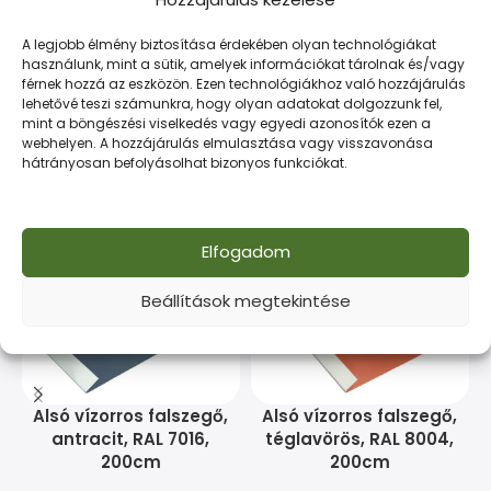
Kiváló minőségű acéltermék építőipari célokra. Tartós
A legjobb élmény biztosítása érdekében olyan technológiákat
és gazdaságos megoldás minden munkához.
használunk, mint a sütik, amelyek információkat tárolnak és/vagy
férnek hozzá az eszközön. Ezen technológiákhoz való hozzájárulás
lehetővé teszi számunkra, hogy olyan adatokat dolgozzunk fel,
mint a böngészési viselkedés vagy egyedi azonosítók ezen a
webhelyen. A hozzájárulás elmulasztása vagy visszavonása
Kapcsolódó termékek
hátrányosan befolyásolhat bizonyos funkciókat.
Elfogadom
Beállítások megtekintése
Alsó vízorros falszegő,
Alsó vízorros falszegő,
C
antracit, RAL 7016,
téglavörös, RAL 8004,
200cm
200cm