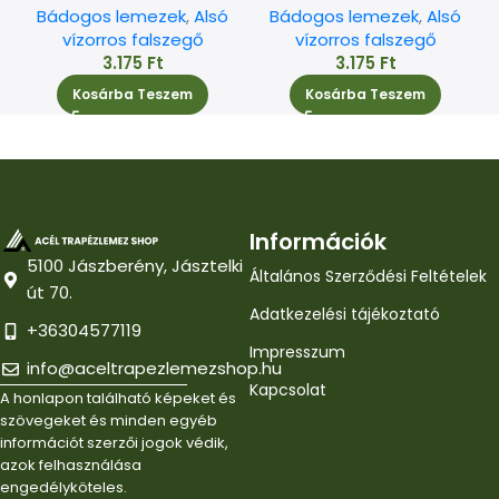
Bádogos lemezek
,
Alsó
Bádogos lemezek
,
Alsó
vízorros falszegő
vízorros falszegő
3.175
Ft
3.175
Ft
Kosárba Teszem
Kosárba Teszem
Információk
5100 Jászberény, Jásztelki
Általános Szerződési Feltételek
út 70.
Adatkezelési tájékoztató
+36304577119
Impresszum
info@aceltrapezlemezshop.hu
Kapcsolat
A honlapon található képeket és
szövegeket és minden egyéb
információt szerzői jogok védik,
azok felhasználása
engedélyköteles.