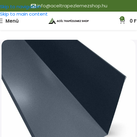
info@aceltrapezlemezshop.hu
Skip to navigation
Skip to main content
0
Menü
0
F