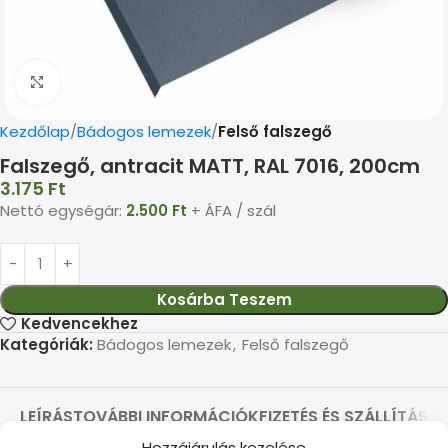
Kép nagyítása
Kezdőlap
Bádogos lemezek
Felső falszegő
Falszegő, antracit MATT, RAL 7016, 200cm
3.175
Ft
Nettó egységár:
2.500
Ft
+ ÁFA / szál
Kosárba Teszem
Kedvencekhez
Kategóriák:
Bádogos lemezek
,
Felső falszegő
LEÍRÁS
TOVÁBBI INFORMÁCIÓK
FIZETÉS ÉS SZÁLLÍTÁS
Hozzájárulás kezelése