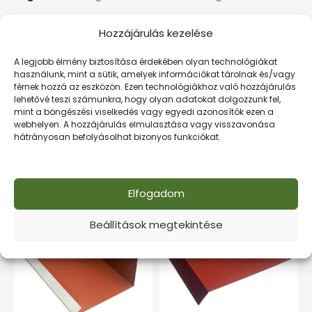
Hozzájárulás kezelése
LEÍRÁS
TOVÁBBI INFORMÁCIÓK
FIZETÉS ÉS SZÁLLÍTÁS
A legjobb élmény biztosítása érdekében olyan technológiákat
használunk, mint a sütik, amelyek információkat tárolnak és/vagy
Kiváló minőségű acéltermék építőipari célokra. Tartós
férnek hozzá az eszközön. Ezen technológiákhoz való hozzájárulás
lehetővé teszi számunkra, hogy olyan adatokat dolgozzunk fel,
és gazdaságos megoldás minden munkához.
mint a böngészési viselkedés vagy egyedi azonosítók ezen a
webhelyen. A hozzájárulás elmulasztása vagy visszavonása
hátrányosan befolyásolhat bizonyos funkciókat.
Kapcsolódó termékek
Elfogadom
-17% AKCIÓ
Beállítások megtekintése