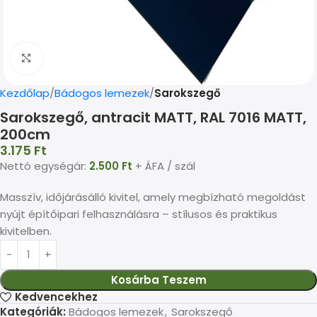
Kép nagyítása
Kezdőlap
Bádogos lemezek
Sarokszegő
Sarokszegő, antracit MATT, RAL 7016 MATT,
200cm
3.175
Ft
Nettó egységár:
2.500
Ft
+ ÁFA / szál
Masszív, időjárásálló kivitel, amely megbízható megoldást
nyújt építőipari felhasználásra – stílusos és praktikus
kivitelben.
Kosárba Teszem
Kedvencekhez
Kategóriák:
Bádogos lemezek
,
Sarokszegő