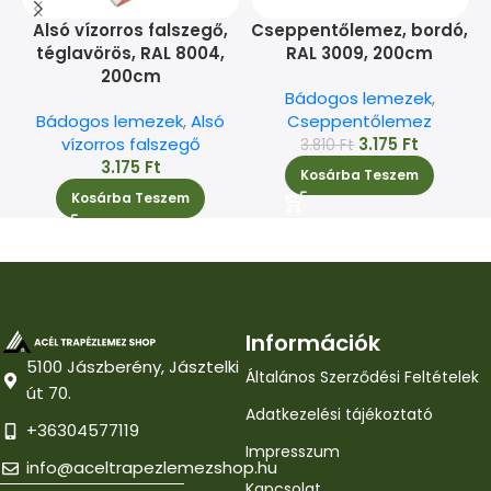
Alsó vízorros falszegő,
Cseppentőlemez, bordó,
téglavörös, RAL 8004,
RAL 3009, 200cm
200cm
Bádogos lemezek
,
Bádogos lemezek
,
Alsó
Cseppentőlemez
vízorros falszegő
3.175
Ft
3.810
Ft
3.175
Ft
Kosárba Teszem
Kosárba Teszem
Információk
5100 Jászberény, Jásztelki
Általános Szerződési Feltételek
út 70.
Adatkezelési tájékoztató
+36304577119
Impresszum
info@aceltrapezlemezshop.hu
Kapcsolat